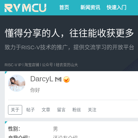
首页
新闻资讯
快速入门
懂得分享的人，往往能收获更多
致力于RISC-V技术的推广，提供交流学习的开放平台
RISC-V IP
淘宝店铺
公众号
硅农亚历山大
DarcyL
你好
关于
帖子
文章
留言
粉丝
关注
性别：
男