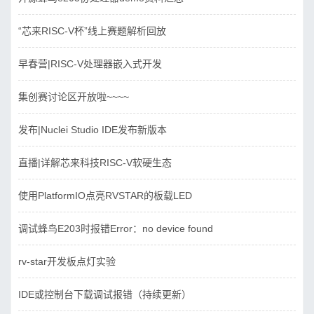
“芯来RISC-V杯”线上赛题解析回放
早春营|RISC-V处理器嵌入式开发
集创赛讨论区开放啦~~~~
发布|Nuclei Studio IDE发布新版本
直播|详解芯来科技RISC-V软硬生态
使用PlatformIO点亮RVSTAR的板载LED
调试蜂鸟E203时报错Error：no device found
rv-star开发板点灯实验
IDE或控制台下载调试报错（持续更新）