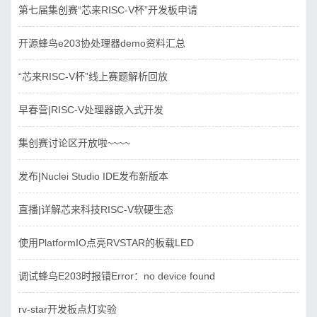
第七届集创赛“芯来RISC-V杯”开发板申请
开源蜂鸟e203协处理器demo资料汇总
“芯来RISC-V杯”线上赛题解析回放
早春营|RISC-V处理器嵌入式开发
集创赛讨论区开放啦~~~~
发布|Nuclei Studio IDE发布新版本
直播|详解芯来科技RISC-V软硬生态
使用PlatformIO点亮RVSTAR的板载LED
调试蜂鸟E203时报错Error：no device found
rv-star开发板点灯实验