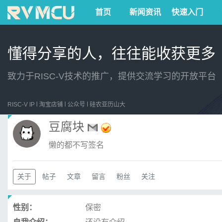
首页
新闻资讯
快速入门
懂得分享的人，往往能收获更多
致力于RISC-V技术的推广，提供交流学习的开放平台
RISC-V IP
淘宝店铺
公众号
硅农亚历山大
豆腐块
懒的都不写签名
关于
帖子
文章
留言
粉丝
关注
性别：
保密