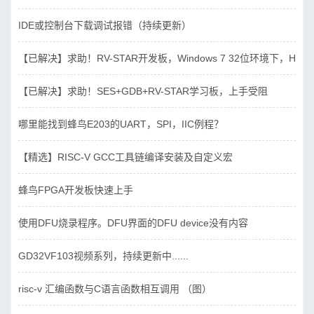
IDE或控制台下载调试报错（持续更新）
【已解决】求助！RV-STAR开发板，Windows 7 32位环境下，Hbird_D
【已解决】求助！SES+GDB+RV-STAR学习板，上手受阻
哪里能找到蜂鸟E203的UART，SPI，IIC例程？
【精选】RISC-V GCC工具链编译安装及自定义宏
蜂鸟FPGA开发板快速上手
使用DFU烧录程序。DFU界面的DFU device没有内容
GD32VF103视频系列，持续更新中......
risc-v 汇编函数与C语言函数相互调用 （图）