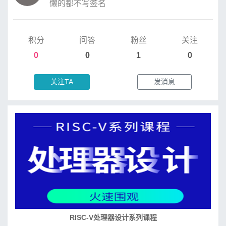
懒的都不写签名
积分
问答
粉丝
关注
0
0
1
0
关注TA
发消息
RISC-V处理器设计系列课程