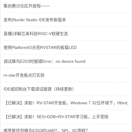
集创赛讨论区开放啦~~~~
发布|Nuclei Studio IDE发布新版本
直播|详解芯来科技RISC-V软硬生态
使用PlatformIO点亮RVSTAR的板载LED
调试蜂鸟E203时报错Error：no device found
rv-star开发板点灯实验
IDE或控制台下载调试报错（持续更新）
【已解决】求助！RV-STAR开发板，Windows 7 32位环境下，Hbird_Dri
【已解决】求助！SES+GDB+RV-STAR学习板，上手受阻
哪里能找到蜂鸟E203的UART，SPI，IIC例程？