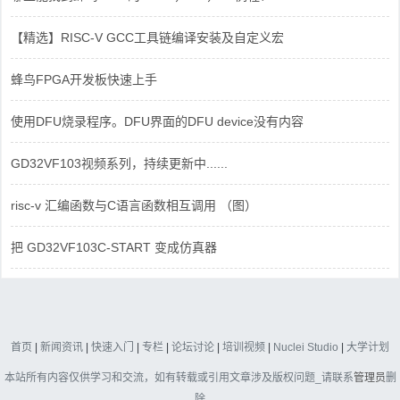
【精选】RISC-V GCC工具链编译安装及自定义宏
蜂鸟FPGA开发板快速上手
使用DFU烧录程序。DFU界面的DFU device没有内容
GD32VF103视频系列，持续更新中......
risc-v 汇编函数与C语言函数相互调用 （图）
把 GD32VF103C-START 变成仿真器
首页
|
新闻资讯
|
快速入门
|
专栏
|
论坛讨论
|
培训视频
|
Nuclei Studio
|
大学计划
本站所有内容仅供学习和交流，如有转载或引用文章涉及版权问题_请联系
管理员
删
除