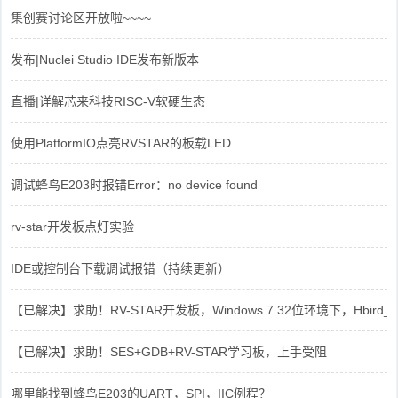
集创赛讨论区开放啦~~~~
发布|Nuclei Studio IDE发布新版本
直播|详解芯来科技RISC-V软硬生态
使用PlatformIO点亮RVSTAR的板载LED
调试蜂鸟E203时报错Error：no device found
rv-star开发板点灯实验
IDE或控制台下载调试报错（持续更新）
【已解决】求助！RV-STAR开发板，Windows 7 32位环境下，Hbird_Dri
【已解决】求助！SES+GDB+RV-STAR学习板，上手受阻
哪里能找到蜂鸟E203的UART，SPI，IIC例程？