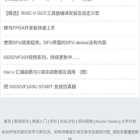
【精选】RISC-V GCC工具链编译安装及自定义宏
蜂鸟FPGA开发板快速上手
使用DFU烧录程序。DFU界面的DFU device没有内容
GD32VF103视频系列，持续更新中......
risc-v 汇编函数与C语言函数相互调用 （图）
把 GD32VF103C-START 变成仿真器
首页
|
新闻资讯
|
快速入门
|
专栏
|
论坛讨论
|
培训视频
|
Nuclei Studio
|
大学计划
本站所有内容仅供学习和交流，如有转载或引用文章涉及版权问题_请联系
管理员
删
除