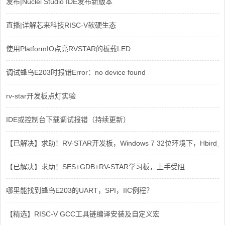
发布|Nuclei Studio IDE发布新版本
直播|详解芯来科技RISC-V软硬生态
使用PlatformIO点亮RVSTAR的板载LED
调试蜂鸟E203时报错Error：no device found
rv-star开发板点灯实验
IDE或控制台下载调试报错（持续更新）
【已解决】求助！RV-STAR开发板，Windows 7 32位环境下，Hbird_Dri
【已解决】求助！SES+GDB+RV-STAR学习板，上手受阻
哪里能找到蜂鸟E203的UART，SPI，IIC例程？
【精选】RISC-V GCC工具链编译安装及自定义宏