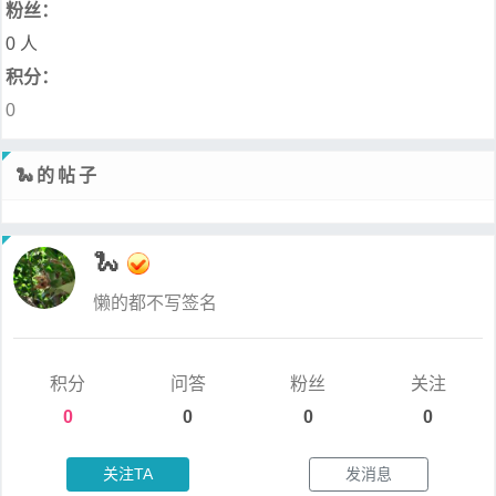
粉丝：
0 人
积分：
0
🐍的帖子
🐍
懒的都不写签名
积分
问答
粉丝
关注
0
0
0
0
关注TA
发消息