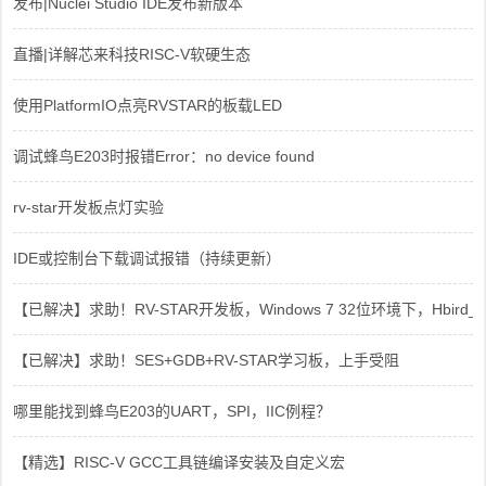
发布|Nuclei Studio IDE发布新版本
直播|详解芯来科技RISC-V软硬生态
使用PlatformIO点亮RVSTAR的板载LED
调试蜂鸟E203时报错Error：no device found
rv-star开发板点灯实验
IDE或控制台下载调试报错（持续更新）
【已解决】求助！RV-STAR开发板，Windows 7 32位环境下，Hbird_Dri
【已解决】求助！SES+GDB+RV-STAR学习板，上手受阻
哪里能找到蜂鸟E203的UART，SPI，IIC例程？
【精选】RISC-V GCC工具链编译安装及自定义宏