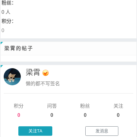
粉丝：
0 人
积分：
0
梁霄的帖子
梁霄
懒的都不写签名
积分
问答
粉丝
关注
0
0
0
0
关注TA
发消息