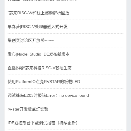
“芯来RISC-V杯”线上赛题解析回放
早春营|RISC-V处理器嵌入式开发
集创赛讨论区开放啦~~~~
发布|Nuclei Studio IDE发布新版本
直播|详解芯来科技RISC-V软硬生态
使用PlatformIO点亮RVSTAR的板载LED
调试蜂鸟E203时报错Error：no device found
rv-star开发板点灯实验
IDE或控制台下载调试报错（持续更新）