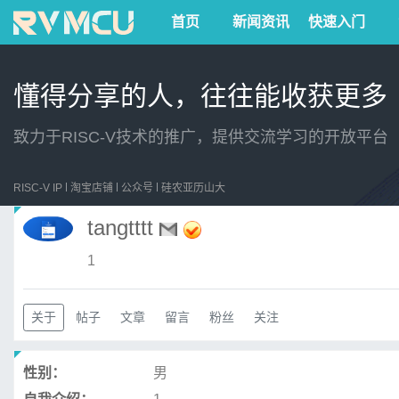
首页
新闻资讯
快速入门
懂得分享的人，往往能收获更多
致力于RISC-V技术的推广，提供交流学习的开放平台
RISC-V IP
淘宝店铺
公众号
硅农亚历山大
tangtttt
1
关于
帖子
文章
留言
粉丝
关注
性别：
男