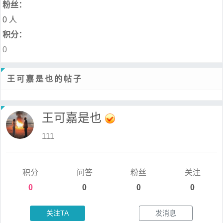
粉丝：
0 人
积分：
0
王可嘉是也的帖子
王可嘉是也
111
积分
问答
粉丝
关注
0
0
0
0
关注TA
发消息