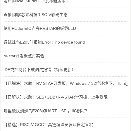
发布|Nuclei Studio IDE发布新版本
直播|详解芯来科技RISC-V软硬生态
使用PlatformIO点亮RVSTAR的板载LED
调试蜂鸟E203时报错Error：no device found
rv-star开发板点灯实验
IDE或控制台下载调试报错（持续更新）
【已解决】求助！RV-STAR开发板，Windows 7 32位环境下，Hbird_Dri
【已解决】求助！SES+GDB+RV-STAR学习板，上手受阻
哪里能找到蜂鸟E203的UART，SPI，IIC例程？
【精选】RISC-V GCC工具链编译安装及自定义宏