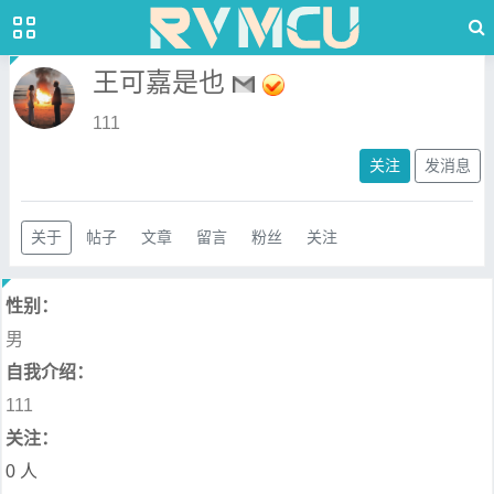
王可嘉是也
111
关注
发消息
关于
帖子
文章
留言
粉丝
关注
性别：
男
自我介绍：
111
关注：
0 人