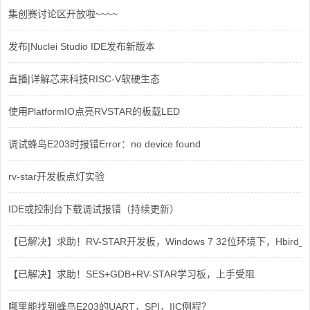
集创赛讨论区开放啦~~~~
发布|Nuclei Studio IDE发布新版本
直播|详解芯来科技RISC-V软硬生态
使用PlatformIO点亮RVSTAR的板载LED
调试蜂鸟E203时报错Error：no device found
rv-star开发板点灯实验
IDE或控制台下载调试报错（持续更新）
【已解决】求助！RV-STAR开发板，Windows 7 32位环境下，Hbird_Dri
【已解决】求助！SES+GDB+RV-STAR学习板，上手受阻
哪里能找到蜂鸟E203的UART，SPI，IIC例程？