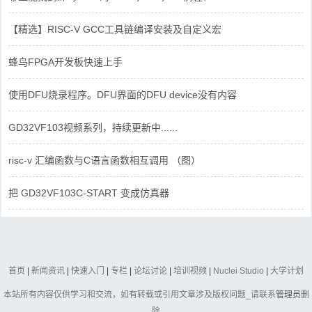
【精选】RISC-V GCC工具链编译安装及自定义宏
蜂鸟FPGA开发板快速上手
使用DFU烧录程序。DFU界面的DFU device没有内容
GD32VF103视频系列，持续更新中......
risc-v 汇编函数与C语言函数相互调用 （图）
把 GD32VF103C-START 变成仿真器
首页
|
新闻资讯
|
快速入门
|
专栏
|
论坛讨论
|
培训视频
|
Nuclei Studio
|
大学计划
本站所有内容仅供学习和交流，如有转载或引用文章涉及版权问题_请联系
管理员
删
除