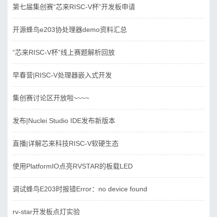
第七届集创赛“芯来RISC-V杯”开发板申请
开源蜂鸟e203协处理器demo资料汇总
“芯来RISC-V杯”线上赛题解析回放
早春营|RISC-V处理器嵌入式开发
集创赛讨论区开放啦~~~~
发布|Nuclei Studio IDE发布新版本
直播|详解芯来科技RISC-V软硬生态
使用PlatformIO点亮RVSTAR的板载LED
调试蜂鸟E203时报错Error：no device found
rv-star开发板点灯实验