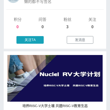
懒的都不写签名
积分
问答
粉丝
关注
0
0
3
0
关注TA
发消息
培养RISC-V大学土壤 共建RISC-V教育生态