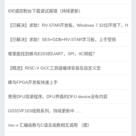
IDE或控制台下载调试报错（持续更新）
【已解决】求助！RV-STAR开发板，Windows 7 32位环境下，Hbird_D
【已解决】求助！SES+GDB+RV-STAR学习板，上手受阻
哪里能找到蜂鸟E203的UART，SPI，IIC例程？
【精选】RISC-V GCC工具链编译安装及自定义宏
蜂鸟FPGA开发板快速上手
使用DFU烧录程序。DFU界面的DFU device没有内容
GD32VF103视频系列，持续更新中......
risc-v 汇编函数与C语言函数相互调用 （图）