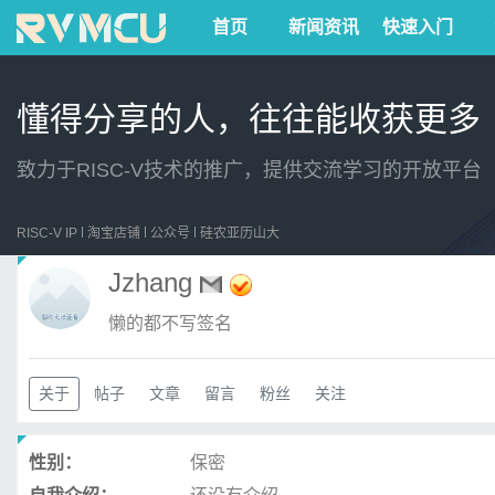
首页
新闻资讯
快速入门
懂得分享的人，往往能收获更多
致力于RISC-V技术的推广，提供交流学习的开放平台
RISC-V IP
淘宝店铺
公众号
硅农亚历山大
Jzhang
懒的都不写签名
关于
帖子
文章
留言
粉丝
关注
性别：
保密