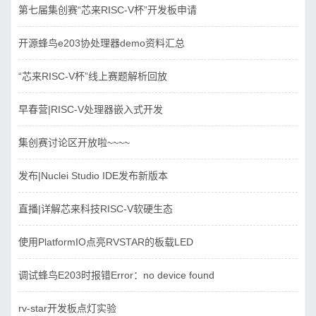
第七届集创赛“芯来RISC-V杯”开发板申请
开源蜂鸟e203协处理器demo资料汇总
“芯来RISC-V杯”线上赛题解析回放
早春营|RISC-V处理器嵌入式开发
集创赛讨论区开放啦~~~~
发布|Nuclei Studio IDE发布新版本
直播|详解芯来科技RISC-V软硬生态
使用PlatformIO点亮RVSTAR的板载LED
调试蜂鸟E203时报错Error：no device found
rv-star开发板点灯实验