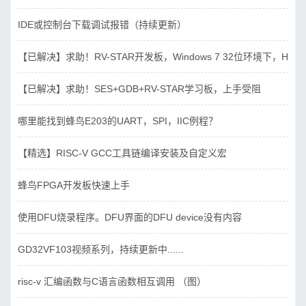
IDE或控制台下载调试报错（持续更新）
【已解决】求助！RV-STAR开发板，Windows 7 32位环境下，Hbird_D
【已解决】求助！SES+GDB+RV-STAR学习板，上手受阻
哪里能找到蜂鸟E203的UART，SPI，IIC例程？
【精选】RISC-V GCC工具链编译安装及自定义宏
蜂鸟FPGA开发板快速上手
使用DFU烧录程序。DFU界面的DFU device没有内容
GD32VF103视频系列，持续更新中......
risc-v 汇编函数与C语言函数相互调用 （图）