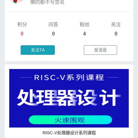
懒的都不写签名
积分
问答
粉丝
关注
0
0
4
0
关注TA
发消息
RISC-V处理器设计系列课程