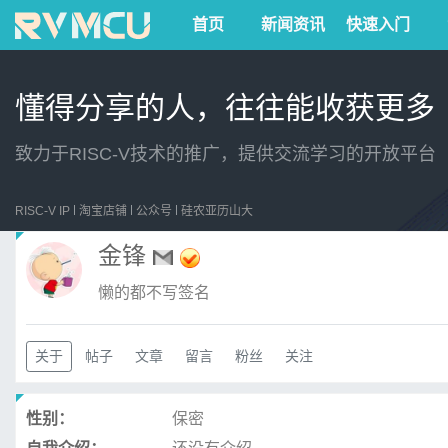
首页
新闻资讯
快速入门
懂得分享的人，往往能收获更多
致力于RISC-V技术的推广，提供交流学习的开放平台
RISC-V IP
淘宝店铺
公众号
硅农亚历山大
金锋
懒的都不写签名
关于
帖子
文章
留言
粉丝
关注
性别：
保密