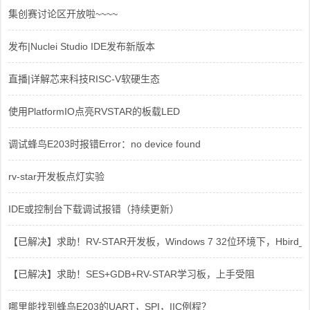
集创赛讨论区开放啦~~~~
发布|Nuclei Studio IDE发布新版本
直播|详解芯来科技RISC-V软硬生态
使用PlatformIO点亮RVSTAR的板载LED
调试蜂鸟E203时报错Error：no device found
rv-star开发板点灯实验
IDE或控制台下载调试报错（持续更新）
【已解决】求助！RV-STAR开发板，Windows 7 32位环境下，Hbird_Dri
【已解决】求助！SES+GDB+RV-STAR学习板，上手受阻
哪里能找到蜂鸟E203的UART，SPI，IIC例程？