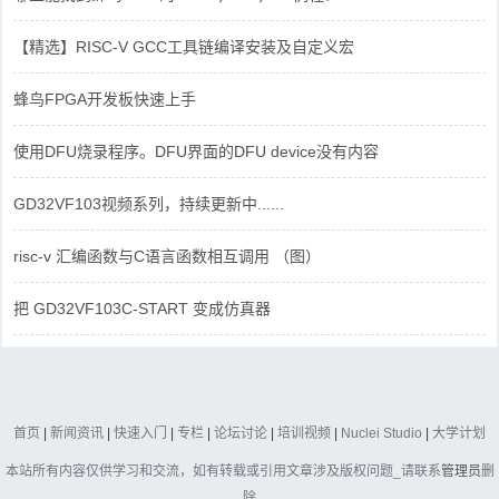
【精选】RISC-V GCC工具链编译安装及自定义宏
蜂鸟FPGA开发板快速上手
使用DFU烧录程序。DFU界面的DFU device没有内容
GD32VF103视频系列，持续更新中......
risc-v 汇编函数与C语言函数相互调用 （图）
把 GD32VF103C-START 变成仿真器
首页
|
新闻资讯
|
快速入门
|
专栏
|
论坛讨论
|
培训视频
|
Nuclei Studio
|
大学计划
本站所有内容仅供学习和交流，如有转载或引用文章涉及版权问题_请联系
管理员
删
除