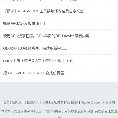
【精选】RISC-V GCC工具链编译安装及自定义宏
蜂鸟FPGA开发板快速上手
使用DFU烧录程序。DFU界面的DFU device没有内容
GD32VF103视频系列，持续更新中......
risc-v 汇编函数与C语言函数相互调用 （图）
把 GD32VF103C-START 变成仿真器
首页
|
新闻资讯
|
快速入门
|
专栏
|
论坛讨论
|
培训视频
|
Nuclei Studio
|
大学计划
本站所有内容仅供学习和交流，如有转载或引用文章涉及版权问题_请联系
管理员
删
除