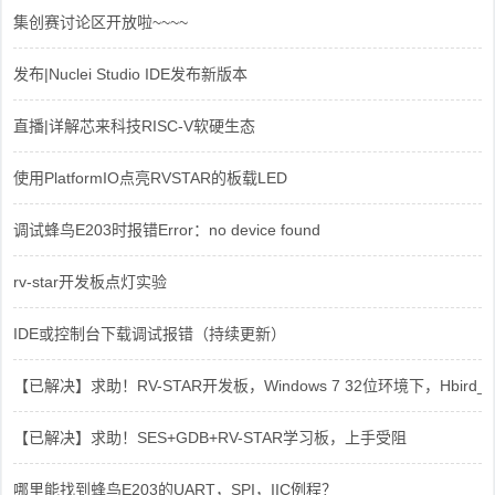
集创赛讨论区开放啦~~~~
发布|Nuclei Studio IDE发布新版本
直播|详解芯来科技RISC-V软硬生态
使用PlatformIO点亮RVSTAR的板载LED
调试蜂鸟E203时报错Error：no device found
rv-star开发板点灯实验
IDE或控制台下载调试报错（持续更新）
【已解决】求助！RV-STAR开发板，Windows 7 32位环境下，Hbird_Dri
【已解决】求助！SES+GDB+RV-STAR学习板，上手受阻
哪里能找到蜂鸟E203的UART，SPI，IIC例程？