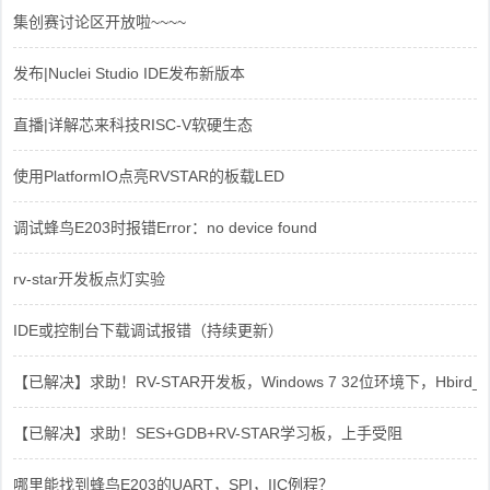
集创赛讨论区开放啦~~~~
发布|Nuclei Studio IDE发布新版本
直播|详解芯来科技RISC-V软硬生态
使用PlatformIO点亮RVSTAR的板载LED
调试蜂鸟E203时报错Error：no device found
rv-star开发板点灯实验
IDE或控制台下载调试报错（持续更新）
【已解决】求助！RV-STAR开发板，Windows 7 32位环境下，Hbird_Dri
【已解决】求助！SES+GDB+RV-STAR学习板，上手受阻
哪里能找到蜂鸟E203的UART，SPI，IIC例程？