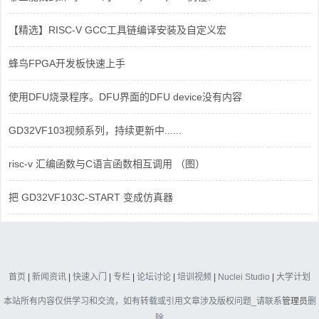
【精选】RISC-V GCC工具链编译安装及自定义宏
蜂鸟FPGA开发板快速上手
使用DFU烧录程序。DFU界面的DFU device没有内容
GD32VF103视频系列，持续更新中......
risc-v 汇编函数与C语言函数相互调用 （图）
把 GD32VF103C-START 变成仿真器
首页
|
新闻资讯
|
快速入门
|
专栏
|
论坛讨论
|
培训视频
|
Nuclei Studio
|
大学计划
本站所有内容仅供学习和交流，如有转载或引用文章涉及版权问题_请联系
管理员
删
除