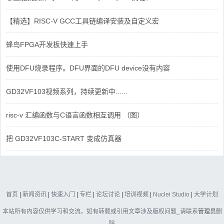
【精选】RISC-V GCC工具链编译安装及自定义宏
蜂鸟FPGA开发板快速上手
使用DFU烧录程序。DFU界面的DFU device没有内容
GD32VF103视频系列，持续更新中......
risc-v 汇编函数与C语言函数相互调用 （图）
把 GD32VF103C-START 变成仿真器
首页
|
新闻资讯
|
快速入门
|
专栏
|
论坛讨论
|
培训视频
|
Nuclei Studio
|
大学计划
本站所有内容仅供学习和交流，如有转载或引用文章涉及版权问题_请联系
管理员
删
除