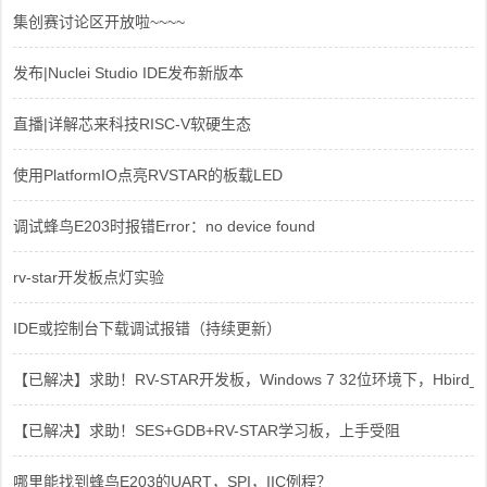
集创赛讨论区开放啦~~~~
发布|Nuclei Studio IDE发布新版本
直播|详解芯来科技RISC-V软硬生态
使用PlatformIO点亮RVSTAR的板载LED
调试蜂鸟E203时报错Error：no device found
rv-star开发板点灯实验
IDE或控制台下载调试报错（持续更新）
【已解决】求助！RV-STAR开发板，Windows 7 32位环境下，Hbird_Dri
【已解决】求助！SES+GDB+RV-STAR学习板，上手受阻
哪里能找到蜂鸟E203的UART，SPI，IIC例程？