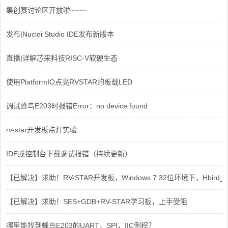
集创赛讨论区开放啦~~~~
发布|Nuclei Studio IDE发布新版本
直播|详解芯来科技RISC-V软硬生态
使用PlatformIO点亮RVSTAR的板载LED
调试蜂鸟E203时报错Error：no device found
rv-star开发板点灯实验
IDE或控制台下载调试报错（持续更新）
【已解决】求助！RV-STAR开发板，Windows 7 32位环境下，Hbird_Dri
【已解决】求助！SES+GDB+RV-STAR学习板，上手受阻
哪里能找到蜂鸟E203的UART，SPI，IIC例程？