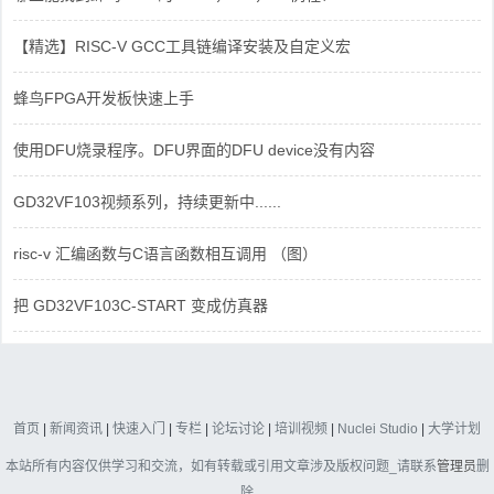
【精选】RISC-V GCC工具链编译安装及自定义宏
蜂鸟FPGA开发板快速上手
使用DFU烧录程序。DFU界面的DFU device没有内容
GD32VF103视频系列，持续更新中......
risc-v 汇编函数与C语言函数相互调用 （图）
把 GD32VF103C-START 变成仿真器
首页
|
新闻资讯
|
快速入门
|
专栏
|
论坛讨论
|
培训视频
|
Nuclei Studio
|
大学计划
本站所有内容仅供学习和交流，如有转载或引用文章涉及版权问题_请联系
管理员
删
除