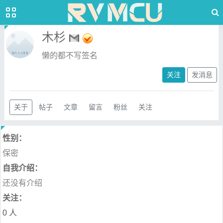
木杉
懒的都不写签名
关注
发消息
关于
帖子
文章
留言
粉丝
关注
性别：
保密
自我介绍：
还没有介绍
关注：
0 人