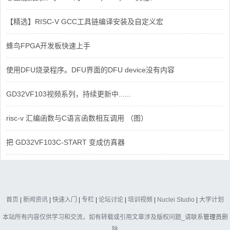
【精选】RISC-V GCC工具链编译安装及自定义宏
蜂鸟FPGA开发板快速上手
使用DFU烧录程序。DFU界面的DFU device没有内容
GD32VF103视频系列，持续更新中......
risc-v 汇编函数与C语言函数相互调用 （图）
把 GD32VF103C-START 变成仿真器
首页
|
新闻资讯
|
快速入门
|
专栏
|
论坛讨论
|
培训视频
|
Nuclei Studio
|
大学计划
本站所有内容仅供学习和交流，如有转载或引用文章涉及版权问题_请联系
管理员
删
除