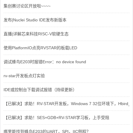
集创赛讨论区开放啦~~~~
发布|Nuclei Studio IDE发布新版本
直播|详解芯来科技RISC-V软硬生态
使用PlatformIO点亮RVSTAR的板载LED
调试蜂鸟E203时报错Error：no device found
rv-star开发板点灯实验
IDE或控制台下载调试报错（持续更新）
【已解决】求助！RV-STAR开发板，Windows 7 32位环境下，Hbird_Dri
【已解决】求助！SES+GDB+RV-STAR学习板，上手受阻
哪里能找到蜂鸟E203的UART，SPI，IIC例程？