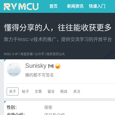
首页
新闻资讯
快速入门
懂得分享的人，往往能收获更多
致力于RISC-V技术的推广，提供交流学习的开放平台
RISC-V IP
淘宝店铺
公众号
硅农亚历山大
Sunisky
懒的都不写签名
关于
帖子
文章
留言
粉丝
关注
性别：
保密