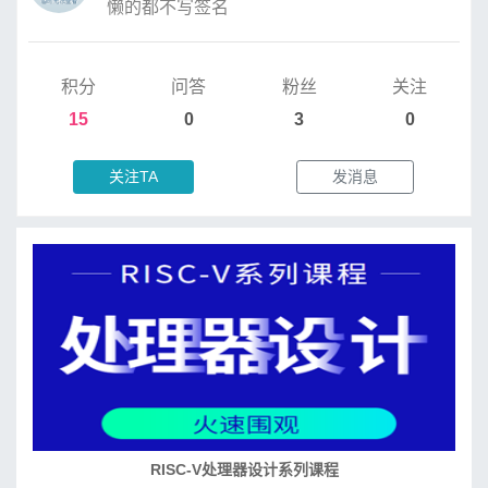
懒的都不写签名
积分
问答
粉丝
关注
15
0
3
0
关注TA
发消息
RISC-V处理器设计系列课程