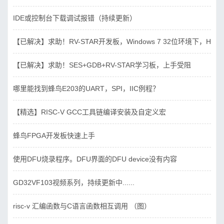
IDE或控制台下载调试报错（持续更新）
【已解决】求助！RV-STAR开发板，Windows 7 32位环境下，Hbird_D
【已解决】求助！SES+GDB+RV-STAR学习板，上手受阻
哪里能找到蜂鸟E203的UART，SPI，IIC例程？
【精选】RISC-V GCC工具链编译安装及自定义宏
蜂鸟FPGA开发板快速上手
使用DFU烧录程序。DFU界面的DFU device没有内容
GD32VF103视频系列，持续更新中......
risc-v 汇编函数与C语言函数相互调用 （图）