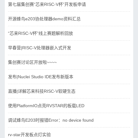
第七届集创赛“芯来RISC-V杯”开发板申请
开源蜂鸟e203协处理器demo资料汇总
“芯来RISC-V杯”线上赛题解析回放
早春营|RISC-V处理器嵌入式开发
集创赛讨论区开放啦~~~~
发布|Nuclei Studio IDE发布新版本
直播|详解芯来科技RISC-V软硬生态
使用PlatformIO点亮RVSTAR的板载LED
调试蜂鸟E203时报错Error：no device found
rv-star开发板点灯实验