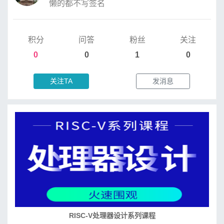
懒的都不写签名
积分
问答
粉丝
关注
0
0
1
0
关注TA
发消息
RISC-V处理器设计系列课程