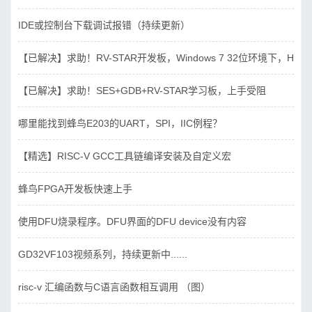
IDE或控制台下载调试报错（持续更新）
【已解决】求助！RV-STAR开发板，Windows 7 32位环境下，Hbird_D
【已解决】求助！SES+GDB+RV-STAR学习板，上手受阻
哪里能找到蜂鸟E203的UART，SPI，IIC例程？
【精选】RISC-V GCC工具链编译安装及自定义宏
蜂鸟FPGA开发板快速上手
使用DFU烧录程序。DFU界面的DFU device没有内容
GD32VF103视频系列，持续更新中......
risc-v 汇编函数与C语言函数相互调用 （图）