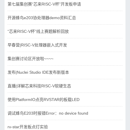
第七届集创赛“芯来RISC-V杯”开发板申请
开源蜂鸟e203协处理器demo资料汇总
“芯来RISC-V杯”线上赛题解析回放
早春营|RISC-V处理器嵌入式开发
集创赛讨论区开放啦~~~~
发布|Nuclei Studio IDE发布新版本
直播|详解芯来科技RISC-V软硬生态
使用PlatformIO点亮RVSTAR的板载LED
调试蜂鸟E203时报错Error：no device found
rv-star开发板点灯实验