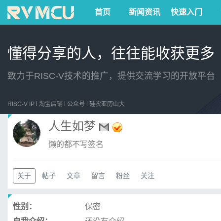
首页
新闻资讯
快速入门
懂得分享的人，往往能收获更多
致力于RISC-V技术的推广，提供交流学习的开放平台
RISC-V IP
淘宝店铺
公众号
硅农亚历山大
人生如梦
懒的都不写签名
关于
帖子
文章
留言
粉丝
关注
性别：
保密