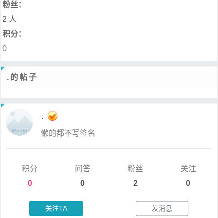
粉丝：
2 人
积分：
0
.的帖子
.
懒的都不写签名
积分
问答
粉丝
关注
0
0
2
0
关注TA
发消息