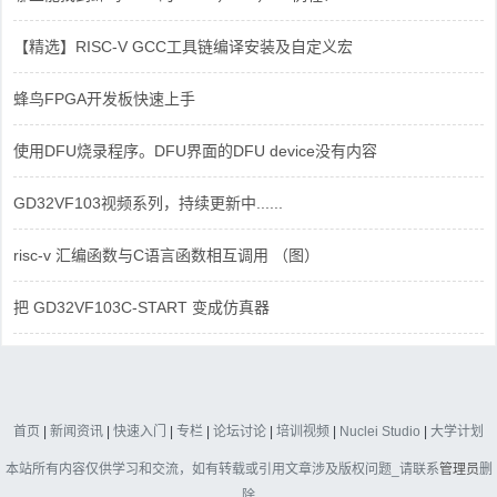
【精选】RISC-V GCC工具链编译安装及自定义宏
蜂鸟FPGA开发板快速上手
使用DFU烧录程序。DFU界面的DFU device没有内容
GD32VF103视频系列，持续更新中......
risc-v 汇编函数与C语言函数相互调用 （图）
把 GD32VF103C-START 变成仿真器
首页
|
新闻资讯
|
快速入门
|
专栏
|
论坛讨论
|
培训视频
|
Nuclei Studio
|
大学计划
本站所有内容仅供学习和交流，如有转载或引用文章涉及版权问题_请联系
管理员
删
除