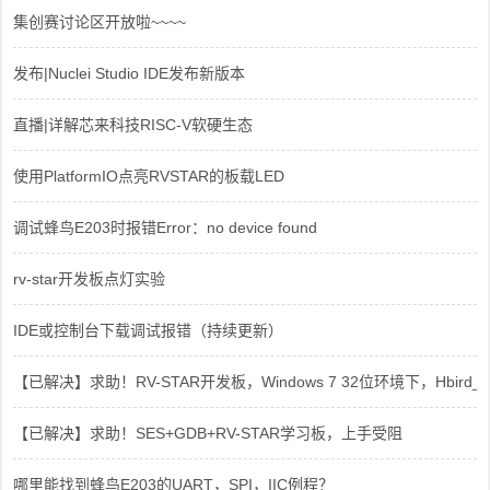
集创赛讨论区开放啦~~~~
发布|Nuclei Studio IDE发布新版本
直播|详解芯来科技RISC-V软硬生态
使用PlatformIO点亮RVSTAR的板载LED
调试蜂鸟E203时报错Error：no device found
rv-star开发板点灯实验
IDE或控制台下载调试报错（持续更新）
【已解决】求助！RV-STAR开发板，Windows 7 32位环境下，Hbird_Dri
【已解决】求助！SES+GDB+RV-STAR学习板，上手受阻
哪里能找到蜂鸟E203的UART，SPI，IIC例程？