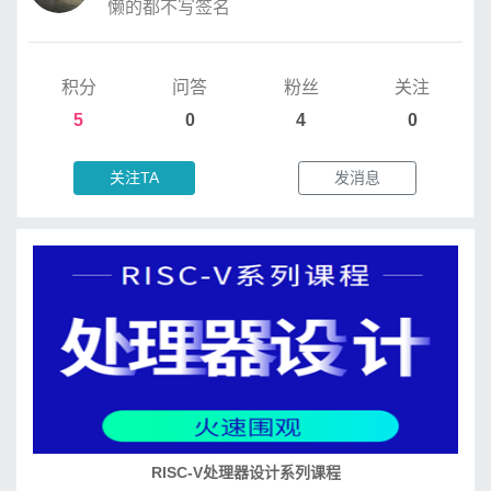
懒的都不写签名
积分
问答
粉丝
关注
5
0
4
0
关注TA
发消息
RISC-V处理器设计系列课程