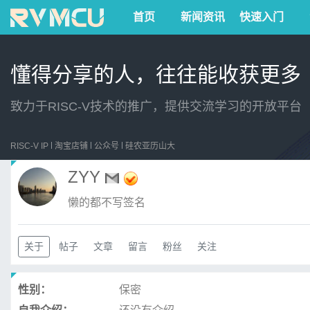
首页
新闻资讯
快速入门
懂得分享的人，往往能收获更多
致力于RISC-V技术的推广，提供交流学习的开放平台
RISC-V IP
淘宝店铺
公众号
硅农亚历山大
ZYY
懒的都不写签名
关于
帖子
文章
留言
粉丝
关注
性别：
保密