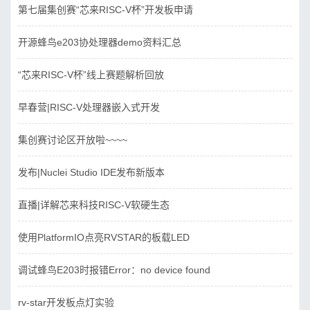
第七届集创赛“芯来RISC-V杯”开发板申请
开源蜂鸟e203协处理器demo资料汇总
“芯来RISC-V杯”线上赛题解析回放
早春营|RISC-V处理器嵌入式开发
集创赛讨论区开放啦~~~~
发布|Nuclei Studio IDE发布新版本
直播|详解芯来科技RISC-V软硬生态
使用PlatformIO点亮RVSTAR的板载LED
调试蜂鸟E203时报错Error：no device found
rv-star开发板点灯实验