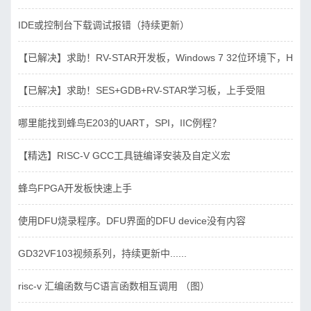
IDE或控制台下载调试报错（持续更新）
【已解决】求助！RV-STAR开发板，Windows 7 32位环境下，Hbird_D
【已解决】求助！SES+GDB+RV-STAR学习板，上手受阻
哪里能找到蜂鸟E203的UART，SPI，IIC例程？
【精选】RISC-V GCC工具链编译安装及自定义宏
蜂鸟FPGA开发板快速上手
使用DFU烧录程序。DFU界面的DFU device没有内容
GD32VF103视频系列，持续更新中......
risc-v 汇编函数与C语言函数相互调用 （图）