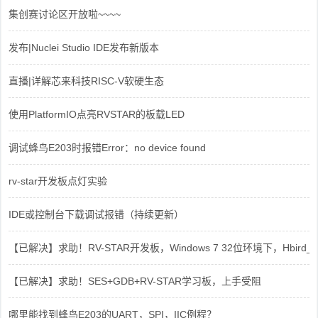
集创赛讨论区开放啦~~~~
发布|Nuclei Studio IDE发布新版本
直播|详解芯来科技RISC-V软硬生态
使用PlatformIO点亮RVSTAR的板载LED
调试蜂鸟E203时报错Error：no device found
rv-star开发板点灯实验
IDE或控制台下载调试报错（持续更新）
【已解决】求助！RV-STAR开发板，Windows 7 32位环境下，Hbird_Dri
【已解决】求助！SES+GDB+RV-STAR学习板，上手受阻
哪里能找到蜂鸟E203的UART，SPI，IIC例程？