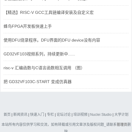
【精选】RISC-V GCC工具链编译安装及自定义宏
蜂鸟FPGA开发板快速上手
使用DFU烧录程序。DFU界面的DFU device没有内容
GD32VF103视频系列，持续更新中......
risc-v 汇编函数与C语言函数相互调用 （图）
把 GD32VF103C-START 变成仿真器
首页
|
新闻资讯
|
快速入门
|
专栏
|
论坛讨论
|
培训视频
|
Nuclei Studio
|
大学计划
本站所有内容仅供学习和交流，如有转载或引用文章涉及版权问题_请联系
管理员
删
除