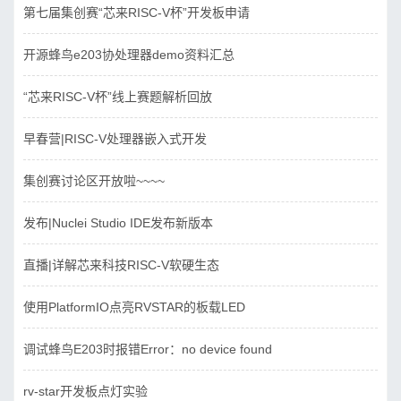
第七届集创赛“芯来RISC-V杯”开发板申请
开源蜂鸟e203协处理器demo资料汇总
“芯来RISC-V杯”线上赛题解析回放
早春营|RISC-V处理器嵌入式开发
集创赛讨论区开放啦~~~~
发布|Nuclei Studio IDE发布新版本
直播|详解芯来科技RISC-V软硬生态
使用PlatformIO点亮RVSTAR的板载LED
调试蜂鸟E203时报错Error：no device found
rv-star开发板点灯实验