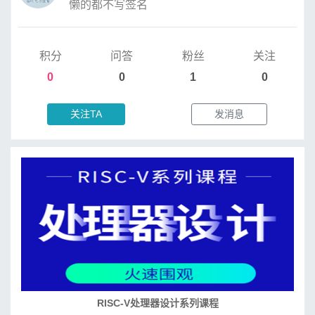
懒的都不写签名
积分
问答
粉丝
关注
0
0
1
0
关注TA
发消息
RISC-V处理器设计系列课程