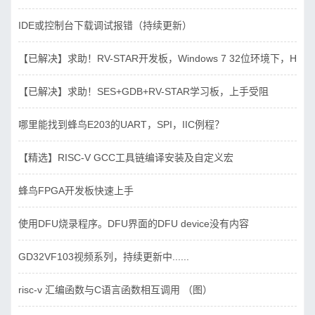
IDE或控制台下载调试报错（持续更新）
【已解决】求助！RV-STAR开发板，Windows 7 32位环境下，Hbird_D
【已解决】求助！SES+GDB+RV-STAR学习板，上手受阻
哪里能找到蜂鸟E203的UART，SPI，IIC例程？
【精选】RISC-V GCC工具链编译安装及自定义宏
蜂鸟FPGA开发板快速上手
使用DFU烧录程序。DFU界面的DFU device没有内容
GD32VF103视频系列，持续更新中......
risc-v 汇编函数与C语言函数相互调用 （图）