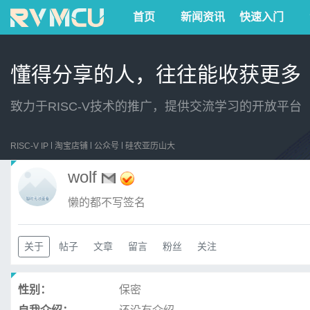
首页
新闻资讯
快速入门
懂得分享的人，往往能收获更多
致力于RISC-V技术的推广，提供交流学习的开放平台
RISC-V IP
淘宝店铺
公众号
硅农亚历山大
wolf
懒的都不写签名
关于
帖子
文章
留言
粉丝
关注
性别：
保密