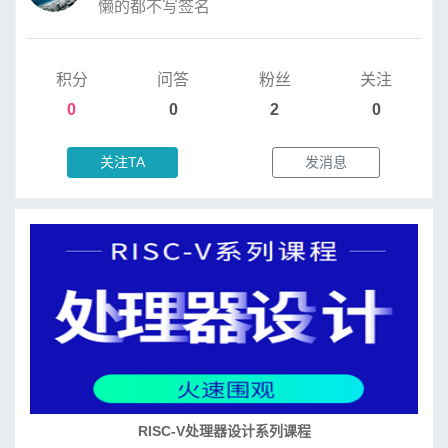
懒的都不写签名
积分
问答
粉丝
关注
0
0
2
0
关注TA
发消息
RISC-V处理器设计系列课程