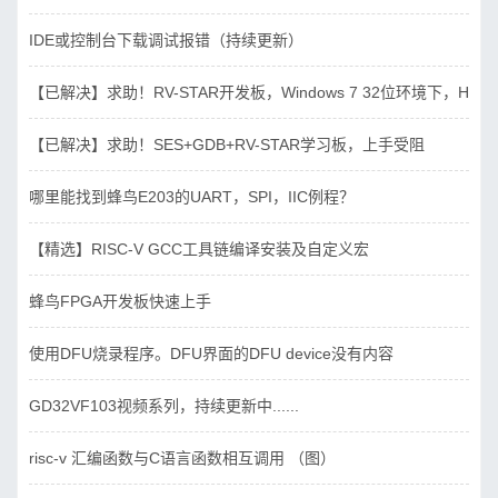
IDE或控制台下载调试报错（持续更新）
【已解决】求助！RV-STAR开发板，Windows 7 32位环境下，Hbird_D
【已解决】求助！SES+GDB+RV-STAR学习板，上手受阻
哪里能找到蜂鸟E203的UART，SPI，IIC例程？
【精选】RISC-V GCC工具链编译安装及自定义宏
蜂鸟FPGA开发板快速上手
使用DFU烧录程序。DFU界面的DFU device没有内容
GD32VF103视频系列，持续更新中......
risc-v 汇编函数与C语言函数相互调用 （图）