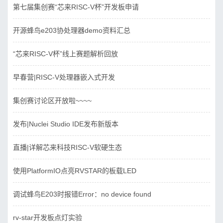
第七届集创赛“芯来RISC-V杯”开发板申请
开源蜂鸟e203协处理器demo资料汇总
“芯来RISC-V杯”线上赛题解析回放
早春营|RISC-V处理器嵌入式开发
集创赛讨论区开放啦~~~~
发布|Nuclei Studio IDE发布新版本
直播|详解芯来科技RISC-V软硬生态
使用PlatformIO点亮RVSTAR的板载LED
调试蜂鸟E203时报错Error：no device found
rv-star开发板点灯实验