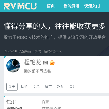
首页
新闻资讯
快速入门
懂得分享的人，往往能收获更多
致力于RISC-V技术的推广，提供交流学习的开放平台
RISC-V IP
淘宝店铺
公众号
硅农亚历山大
程艳龙
懒的都不写签名
关于
帖子
文章
留言
粉丝
关注
性别：
保密