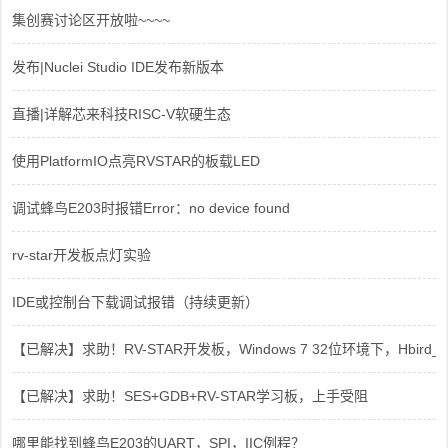
集创赛讨论区开放啦~~~~
发布|Nuclei Studio IDE发布新版本
直播|详解芯来科技RISC-V软硬生态
使用PlatformIO点亮RVSTAR的板载LED
调试蜂鸟E203时报错Error：no device found
rv-star开发板点灯实验
IDE或控制台下载调试报错（持续更新）
【已解决】求助！RV-STAR开发板，Windows 7 32位环境下，Hbird_Dri
【已解决】求助！SES+GDB+RV-STAR学习板，上手受阻
哪里能找到蜂鸟E203的UART，SPI，IIC例程？