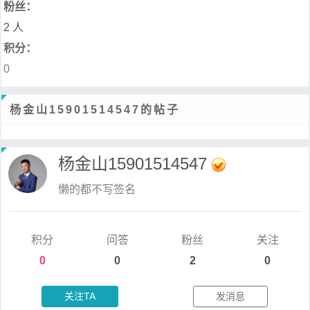
粉丝：
2 人
积分：
0
杨金山15901514547的帖子
杨金山15901514547
懒的都不写签名
积分
问答
粉丝
关注
0
0
2
0
关注TA
发消息