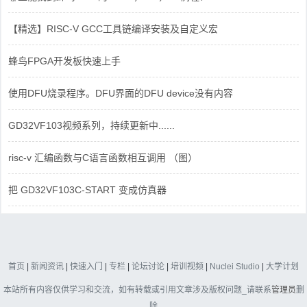
【精选】RISC-V GCC工具链编译安装及自定义宏
蜂鸟FPGA开发板快速上手
使用DFU烧录程序。DFU界面的DFU device没有内容
GD32VF103视频系列，持续更新中......
risc-v 汇编函数与C语言函数相互调用 （图）
把 GD32VF103C-START 变成仿真器
首页
|
新闻资讯
|
快速入门
|
专栏
|
论坛讨论
|
培训视频
|
Nuclei Studio
|
大学计划
本站所有内容仅供学习和交流，如有转载或引用文章涉及版权问题_请联系
管理员
删
除