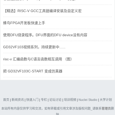
【精选】RISC-V GCC工具链编译安装及自定义宏
蜂鸟FPGA开发板快速上手
使用DFU烧录程序。DFU界面的DFU device没有内容
GD32VF103视频系列，持续更新中......
risc-v 汇编函数与C语言函数相互调用 （图）
把 GD32VF103C-START 变成仿真器
首页
|
新闻资讯
|
快速入门
|
专栏
|
论坛讨论
|
培训视频
|
Nuclei Studio
|
大学计划
本站所有内容仅供学习和交流，如有转载或引用文章涉及版权问题_请联系
管理员
删
除