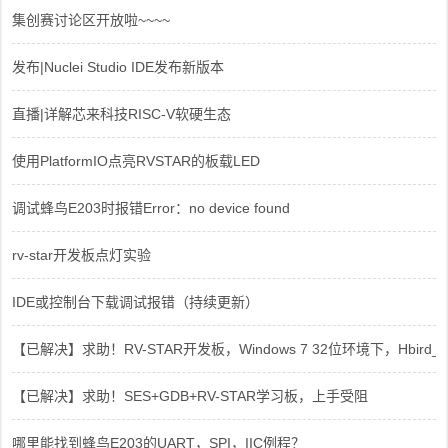
集创赛讨论区开放啦~~~~
发布|Nuclei Studio IDE发布新版本
直播|详解芯来科技RISC-V软硬生态
使用PlatformIO点亮RVSTAR的板载LED
调试蜂鸟E203时报错Error：no device found
rv-star开发板点灯实验
IDE或控制台下载调试报错（持续更新）
【已解决】求助！RV-STAR开发板，Windows 7 32位环境下，Hbird_Dri
【已解决】求助！SES+GDB+RV-STAR学习板，上手受阻
哪里能找到蜂鸟E203的UART，SPI，IIC例程？