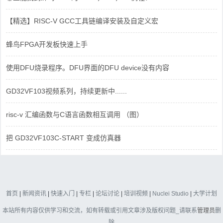
【精选】RISC-V GCC工具链编译安装及自定义宏
蜂鸟FPGA开发板快速上手
使用DFU烧录程序。DFU界面的DFU device没有内容
GD32VF103视频系列，持续更新中......
risc-v 汇编函数与C语言函数相互调用 （图）
把 GD32VF103C-START 变成仿真器
首页
|
新闻资讯
|
快速入门
|
专栏
|
论坛讨论
|
培训视频
|
Nuclei Studio
|
大学计划
本站所有内容仅供学习和交流，如有转载或引用文章涉及版权问题_请联系
管理员
删
除