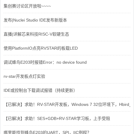
集创赛讨论区开放啦~~~~
发布|Nuclei Studio IDE发布新版本
直播|详解芯来科技RISC-V软硬生态
使用PlatformIO点亮RVSTAR的板载LED
调试蜂鸟E203时报错Error：no device found
rv-star开发板点灯实验
IDE或控制台下载调试报错（持续更新）
【已解决】求助！RV-STAR开发板，Windows 7 32位环境下，Hbird_Dri
【已解决】求助！SES+GDB+RV-STAR学习板，上手受阻
哪里能找到蜂鸟E203的UART，SPI，IIC例程？