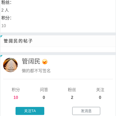
粉丝：
2 人
积分：
10
管阔民的帖子
管阔民
懒的都不写签名
积分
问答
粉丝
关注
10
0
2
0
关注TA
发消息