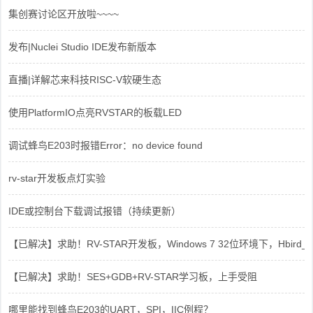
集创赛讨论区开放啦~~~~
发布|Nuclei Studio IDE发布新版本
直播|详解芯来科技RISC-V软硬生态
使用PlatformIO点亮RVSTAR的板载LED
调试蜂鸟E203时报错Error：no device found
rv-star开发板点灯实验
IDE或控制台下载调试报错（持续更新）
【已解决】求助！RV-STAR开发板，Windows 7 32位环境下，Hbird_Dri
【已解决】求助！SES+GDB+RV-STAR学习板，上手受阻
哪里能找到蜂鸟E203的UART，SPI，IIC例程？