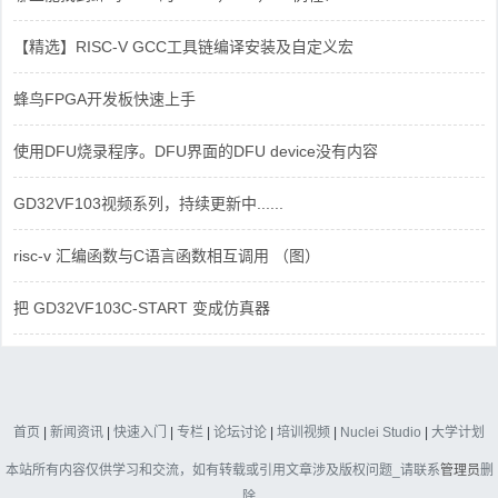
【精选】RISC-V GCC工具链编译安装及自定义宏
蜂鸟FPGA开发板快速上手
使用DFU烧录程序。DFU界面的DFU device没有内容
GD32VF103视频系列，持续更新中......
risc-v 汇编函数与C语言函数相互调用 （图）
把 GD32VF103C-START 变成仿真器
首页
|
新闻资讯
|
快速入门
|
专栏
|
论坛讨论
|
培训视频
|
Nuclei Studio
|
大学计划
本站所有内容仅供学习和交流，如有转载或引用文章涉及版权问题_请联系
管理员
删
除