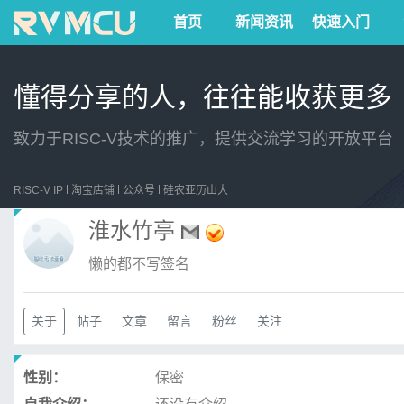
首页
新闻资讯
快速入门
懂得分享的人，往往能收获更多
致力于RISC-V技术的推广，提供交流学习的开放平台
RISC-V IP
淘宝店铺
公众号
硅农亚历山大
淮水竹亭
懒的都不写签名
关于
帖子
文章
留言
粉丝
关注
性别：
保密