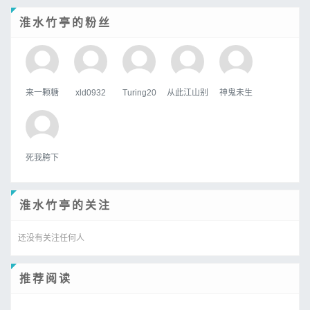
淮水竹亭的粉丝
来一颗糖
xld0932
Turing20
从此江山别
神鬼未生
死我胯下
淮水竹亭的关注
还没有关注任何人
推荐阅读