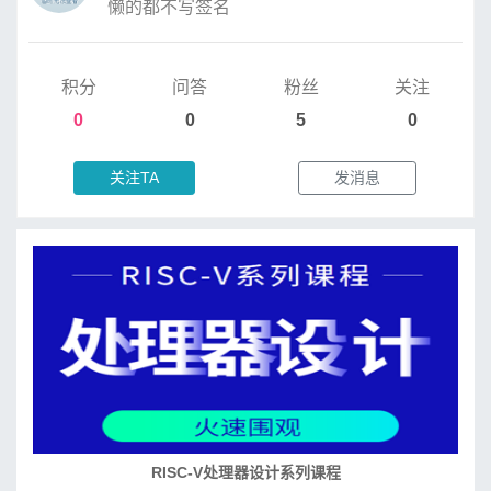
懒的都不写签名
积分
问答
粉丝
关注
0
0
5
0
关注TA
发消息
RISC-V处理器设计系列课程