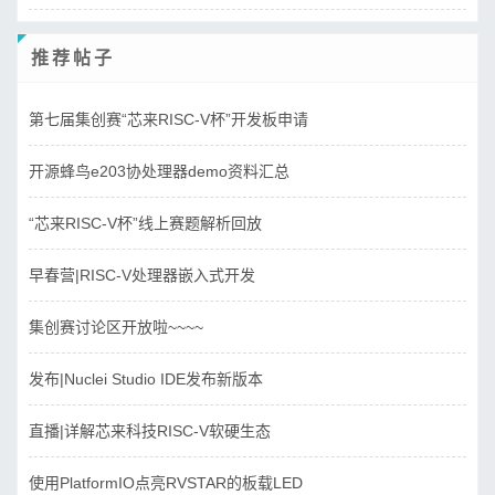
推荐帖子
第七届集创赛“芯来RISC-V杯”开发板申请
开源蜂鸟e203协处理器demo资料汇总
“芯来RISC-V杯”线上赛题解析回放
早春营|RISC-V处理器嵌入式开发
集创赛讨论区开放啦~~~~
发布|Nuclei Studio IDE发布新版本
直播|详解芯来科技RISC-V软硬生态
使用PlatformIO点亮RVSTAR的板载LED