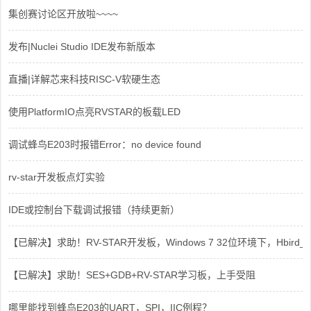
集创赛讨论区开放啦~~~~
发布|Nuclei Studio IDE发布新版本
直播|详解芯来科技RISC-V软硬生态
使用PlatformIO点亮RVSTAR的板载LED
调试蜂鸟E203时报错Error：no device found
rv-star开发板点灯实验
IDE或控制台下载调试报错（持续更新）
【已解决】求助！RV-STAR开发板，Windows 7 32位环境下，Hbird_Dri
【已解决】求助！SES+GDB+RV-STAR学习板，上手受阻
哪里能找到蜂鸟E203的UART，SPI，IIC例程？