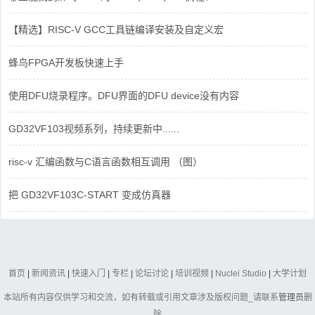
【精选】RISC-V GCC工具链编译安装及自定义宏
蜂鸟FPGA开发板快速上手
使用DFU烧录程序。DFU界面的DFU device没有内容
GD32VF103视频系列，持续更新中......
risc-v 汇编函数与C语言函数相互调用 （图）
把 GD32VF103C-START 变成仿真器
首页
|
新闻资讯
|
快速入门
|
专栏
|
论坛讨论
|
培训视频
|
Nuclei Studio
|
大学计划
本站所有内容仅供学习和交流，如有转载或引用文章涉及版权问题_请联系
管理员
删
除