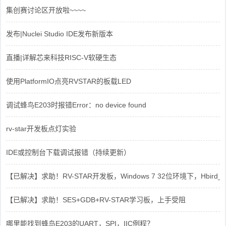
集创赛讨论区开放啦~~~~
发布|Nuclei Studio IDE发布新版本
直播|详解芯来科技RISC-V软硬生态
使用PlatformIO点亮RVSTAR的板载LED
调试蜂鸟E203时报错Error：no device found
rv-star开发板点灯实验
IDE或控制台下载调试报错（持续更新）
【已解决】求助！RV-STAR开发板，Windows 7 32位环境下，Hbird_Dri
【已解决】求助！SES+GDB+RV-STAR学习板，上手受阻
哪里能找到蜂鸟E203的UART，SPI，IIC例程？