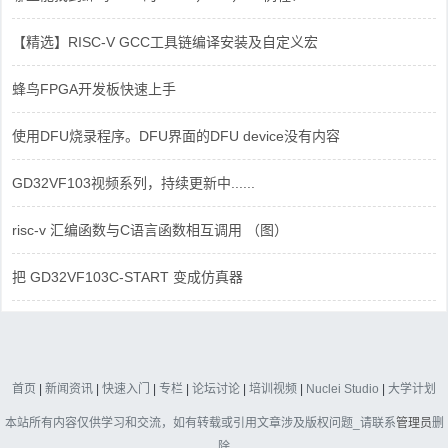
【精选】RISC-V GCC工具链编译安装及自定义宏
蜂鸟FPGA开发板快速上手
使用DFU烧录程序。DFU界面的DFU device没有内容
GD32VF103视频系列，持续更新中......
risc-v 汇编函数与C语言函数相互调用 （图）
把 GD32VF103C-START 变成仿真器
首页
|
新闻资讯
|
快速入门
|
专栏
|
论坛讨论
|
培训视频
|
Nuclei Studio
|
大学计划
本站所有内容仅供学习和交流，如有转载或引用文章涉及版权问题_请联系
管理员
删
除