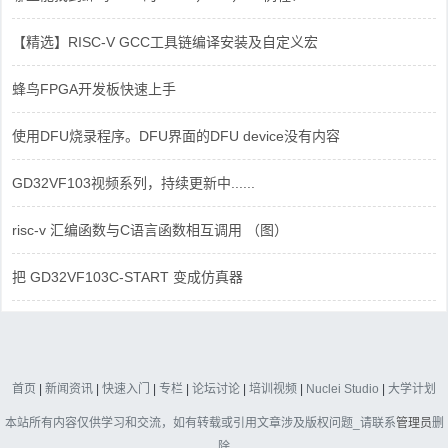
【精选】RISC-V GCC工具链编译安装及自定义宏
蜂鸟FPGA开发板快速上手
使用DFU烧录程序。DFU界面的DFU device没有内容
GD32VF103视频系列，持续更新中......
risc-v 汇编函数与C语言函数相互调用 （图）
把 GD32VF103C-START 变成仿真器
首页
|
新闻资讯
|
快速入门
|
专栏
|
论坛讨论
|
培训视频
|
Nuclei Studio
|
大学计划
本站所有内容仅供学习和交流，如有转载或引用文章涉及版权问题_请联系
管理员
删
除