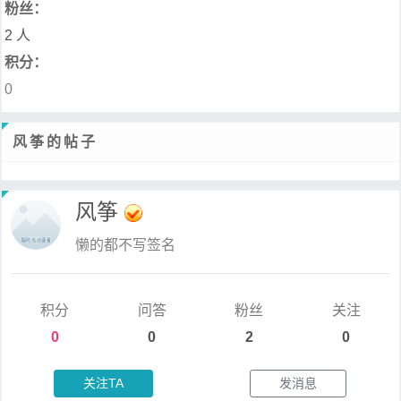
粉丝：
2 人
积分：
0
风筝的帖子
风筝
懒的都不写签名
积分
问答
粉丝
关注
0
0
2
0
关注TA
发消息