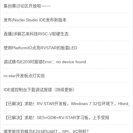
集创赛讨论区开放啦~~~~
发布|Nuclei Studio IDE发布新版本
直播|详解芯来科技RISC-V软硬生态
使用PlatformIO点亮RVSTAR的板载LED
调试蜂鸟E203时报错Error：no device found
rv-star开发板点灯实验
IDE或控制台下载调试报错（持续更新）
【已解决】求助！RV-STAR开发板，Windows 7 32位环境下，Hbird_Dri
【已解决】求助！SES+GDB+RV-STAR学习板，上手受阻
哪里能找到蜂鸟E203的UART，SPI，IIC例程？