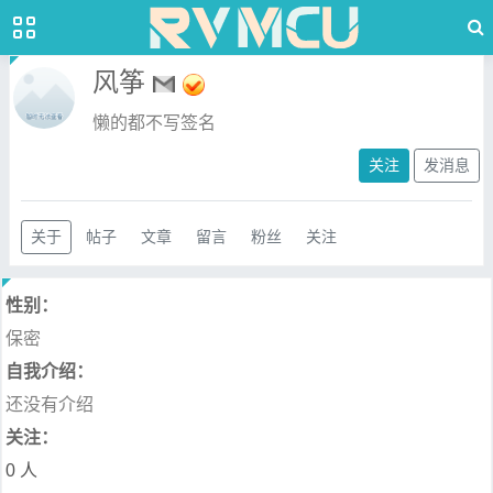
风筝
懒的都不写签名
关注
发消息
关于
帖子
文章
留言
粉丝
关注
性别：
保密
自我介绍：
还没有介绍
关注：
0 人