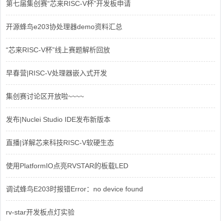
第七届集创赛“芯来RISC-V杯”开发板申请
开源蜂鸟e203协处理器demo资料汇总
“芯来RISC-V杯”线上赛题解析回放
早春营|RISC-V处理器嵌入式开发
集创赛讨论区开放啦~~~~
发布|Nuclei Studio IDE发布新版本
直播|详解芯来科技RISC-V软硬生态
使用PlatformIO点亮RVSTAR的板载LED
调试蜂鸟E203时报错Error：no device found
rv-star开发板点灯实验