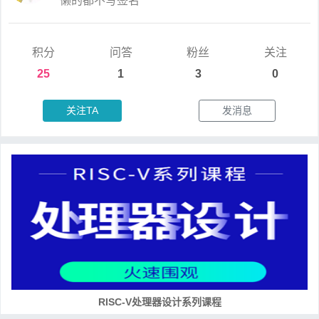
懒的都不写签名
积分
问答
粉丝
关注
25
1
3
0
关注TA
发消息
培养RISC-V大学土壤 共建RISC-V教育生态