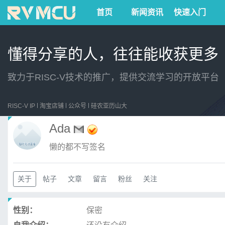
首页
新闻资讯
快速入门
懂得分享的人，往往能收获更多
致力于RISC-V技术的推广，提供交流学习的开放平台
RISC-V IP
淘宝店铺
公众号
硅农亚历山大
Ada
懒的都不写签名
关于
帖子
文章
留言
粉丝
关注
性别：
保密