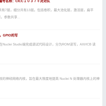
编号名称：CICC１０３７＋对对队
分共有7层，细分共有13层。包括卷积，最大池化层，激活层，扁平
参数共享...
，GPIO的写
在Nuclei Studio端完成调试代码设计，分为ROM读写，AXI/ICB 读
高效的神经网络内核，旨在最大限度地提高 Nuclei N 处理器内核上的神