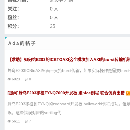
自我介绍：
还没有介绍
关注：
0 人
粉丝：
0 人
积分：
25
Ada的帖子
【求助】如何给E203的ICBTOAXI这个模块加入AXI的burst传输机
蜂鸟E203ICBtoAXI里面不支持burst传输，如果实际操作是需要b
6023
0
[提问]蜂鸟E203移植ZYNQ7000开发板 跑nice例程 联合仿真出错
蜂鸟E203移植到ZYNQ的zedboard开发板,helloworld例程成功。但
误。这些错误对应的verillog代...
5611
7