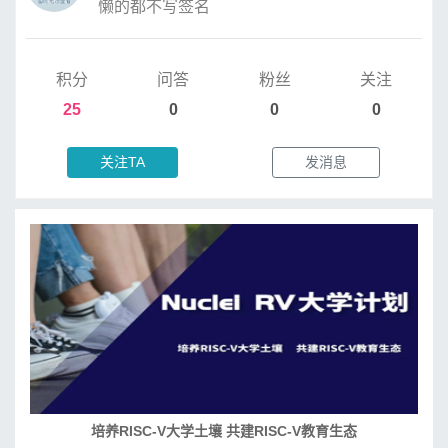
懒的都不写签名
积分
问答
粉丝
关注
25
0
0
0
关注TA
发消息
培养RISC-V大学土壤 共建RISC-V教育生态