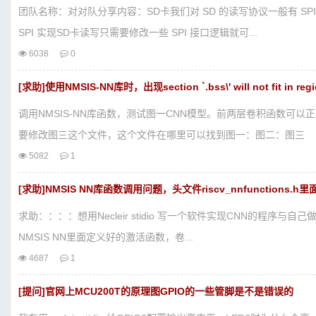
团队名称：对对队分享内容：SD卡我们对 SD 的读写协议一般有 SPI
SPI 实现SD卡读写只需要修改一些 SPI 接口逻辑就可...
6038
0
[求助]使用NMSIS-NN库时，出现section `.bss\' will not fit in r
调用NMSIS-NN库函数，测试图一CNN模型。前两层卷积函数可
要修改图三这个文件，这个文件在哪里可以找到图一：图二：图三
5082
1
[求助]NMSIS NN库函数调用问题，头文件riscv_nnfunctio
求助：：：：想用Necleir stidio 写一个软件实现CNN的程序与自己做
NMSIS NN里面定义好的激活函数，卷...
4687
1
[提问]官网上MCU200T的原理图GPIO的一些管脚是不是错误的