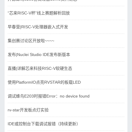
“芯来RISC-V杯”线上赛题解析回放
早春营|RISC-V处理器嵌入式开发
集创赛讨论区开放啦~~~~
发布|Nuclei Studio IDE发布新版本
直播|详解芯来科技RISC-V软硬生态
使用PlatformIO点亮RVSTAR的板载LED
调试蜂鸟E203时报错Error：no device found
rv-star开发板点灯实验
IDE或控制台下载调试报错（持续更新）