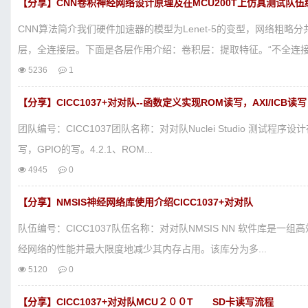
【分享】CNN卷积神经网络设计原理及在MCU200T上仿真测试队伍
CNN算法简介我们硬件加速器的模型为Lenet-5的变型，网络粗略
层，全连接层。下面是各层作用介绍：卷积层：提取特征。“不全连接，
5236
1
【分享】CICC1037+对对队--函数定义实现ROM读写，AXI/ICB读写
团队编号：CICC1037团队名称：对对队Nuclei Studio 测试程序设计
写，GPIO的写。4.2.1、ROM...
4945
0
【分享】NMSIS神经网络库使用介绍CICC1037+对对队
队伍编号：CICC1037队伍名称：对对队NMSIS NN 软件库是一组
经网络的性能并最​​大限度地减少其内存占用。该库分为多...
5120
0
【分享】CICC1037+对对队MCU２００T SD卡读写流程