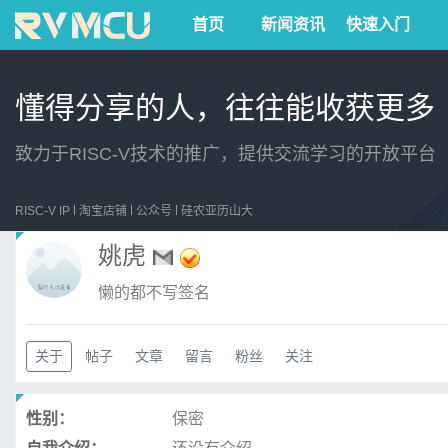
首页
新闻资讯
快速入门
懂得分享的人，往往能收获更多
致力于RISC-V技术的推广，提供交流学习的开放平台
RISC-V IP
淘宝店铺
公众号
硅农亚历山大
姚虎
懒的都不写签名
关于
帖子
文章
留言
粉丝
关注
性别：
保密