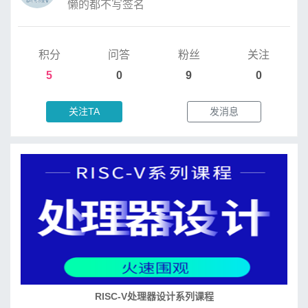
懒的都不写签名
积分
问答
粉丝
关注
5
0
9
0
关注TA
发消息
RISC-V处理器设计系列课程