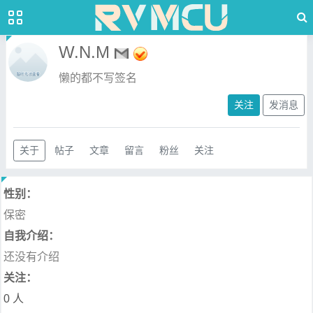
W.N.M
懒的都不写签名
关注
发消息
关于
帖子
文章
留言
粉丝
关注
性别：
保密
自我介绍：
还没有介绍
关注：
0 人