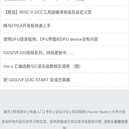
【精选】RISC-V GCC工具链编译安装及自定义宏
蜂鸟FPGA开发板快速上手
使用DFU烧录程序。DFU界面的DFU device没有内容
GD32VF103视频系列，持续更新中......
risc-v 汇编函数与C语言函数相互调用 （图）
把 GD32VF103C-START 变成仿真器
首页
|
新闻资讯
|
快速入门
|
专栏
|
论坛讨论
|
培训视频
|
Nuclei Studio
|
大学计划
本站所有内容仅供学习和交流，如有转载或引用文章涉及版权问题_请联系
管理员
删
除