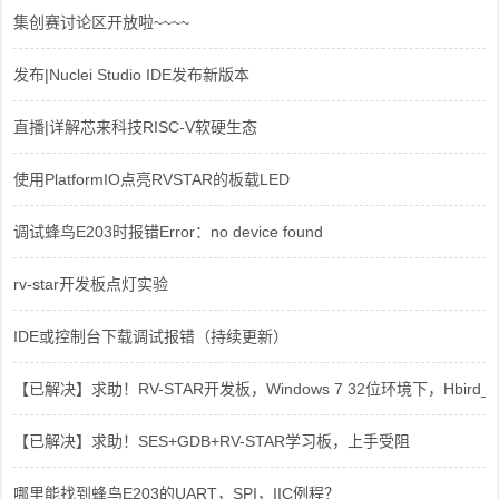
集创赛讨论区开放啦~~~~
发布|Nuclei Studio IDE发布新版本
直播|详解芯来科技RISC-V软硬生态
使用PlatformIO点亮RVSTAR的板载LED
调试蜂鸟E203时报错Error：no device found
rv-star开发板点灯实验
IDE或控制台下载调试报错（持续更新）
【已解决】求助！RV-STAR开发板，Windows 7 32位环境下，Hbird_Dri
【已解决】求助！SES+GDB+RV-STAR学习板，上手受阻
哪里能找到蜂鸟E203的UART，SPI，IIC例程？