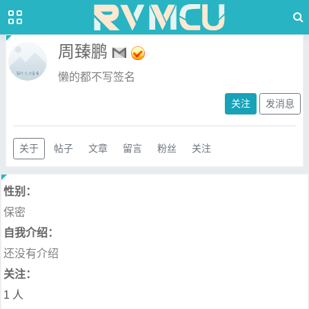
周臻鹏
懒的都不写签名
关注
发消息
关于
帖子
文章
留言
粉丝
关注
性别：
保密
自我介绍：
还没有介绍
关注：
1 人