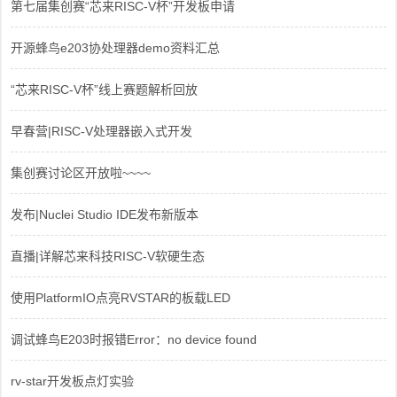
第七届集创赛“芯来RISC-V杯”开发板申请
开源蜂鸟e203协处理器demo资料汇总
“芯来RISC-V杯”线上赛题解析回放
早春营|RISC-V处理器嵌入式开发
集创赛讨论区开放啦~~~~
发布|Nuclei Studio IDE发布新版本
直播|详解芯来科技RISC-V软硬生态
使用PlatformIO点亮RVSTAR的板载LED
调试蜂鸟E203时报错Error：no device found
rv-star开发板点灯实验