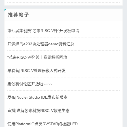
推荐帖子
第七届集创赛“芯来RISC-V杯”开发板申请
开源蜂鸟e203协处理器demo资料汇总
“芯来RISC-V杯”线上赛题解析回放
早春营|RISC-V处理器嵌入式开发
集创赛讨论区开放啦~~~~
发布|Nuclei Studio IDE发布新版本
直播|详解芯来科技RISC-V软硬生态
使用PlatformIO点亮RVSTAR的板载LED