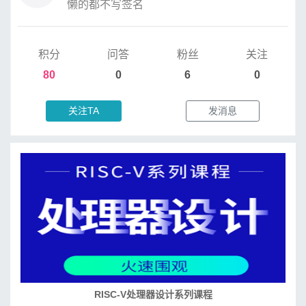
懒的都不写签名
积分
问答
粉丝
关注
80
0
6
0
关注TA
发消息
RISC-V处理器设计系列课程