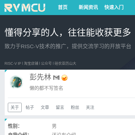
首页
新闻资讯
快速入门
懂得分享的人，往往能收获更多
致力于RISC-V技术的推广，提供交流学习的开放平台
RISC-V IP
淘宝店铺
公众号
硅农亚历山大
彭先林
懒的都不写签名
关于
帖子
文章
留言
粉丝
关注
性别：
男