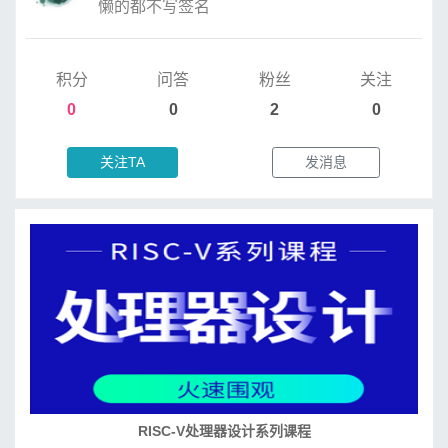
懒的都不写签名
积分
问答
粉丝
关注
0
0
2
0
关注TA
发消息
RISC-V处理器设计系列课程