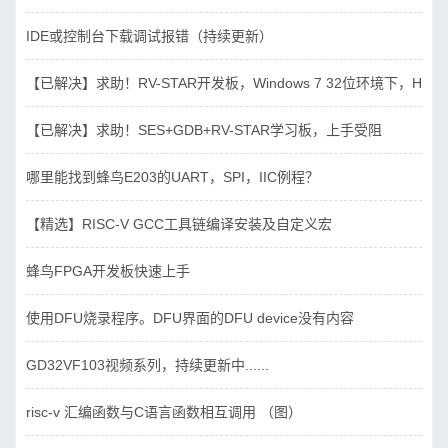
IDE或控制台下载调试报错（持续更新）
【已解决】求助！RV-STAR开发板，Windows 7 32位环境下，Hbird_D
【已解决】求助！SES+GDB+RV-STAR学习板，上手受阻
哪里能找到蜂鸟E203的UART，SPI，IIC例程？
【精选】RISC-V GCC工具链编译安装及自定义宏
蜂鸟FPGA开发板快速上手
使用DFU烧录程序。DFU界面的DFU device没有内容
GD32VF103视频系列，持续更新中......
risc-v 汇编函数与C语言函数相互调用 （图）