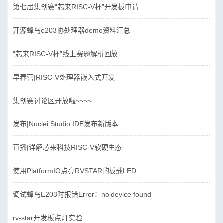
第七届集创赛“芯来RISC-V杯”开发板申请
开源蜂鸟e203协处理器demo资料汇总
“芯来RISC-V杯”线上赛题解析回放
早春营|RISC-V处理器嵌入式开发
集创赛讨论区开放啦~~~~
发布|Nuclei Studio IDE发布新版本
直播|详解芯来科技RISC-V软硬生态
使用PlatformIO点亮RVSTAR的板载LED
调试蜂鸟E203时报错Error：no device found
rv-star开发板点灯实验