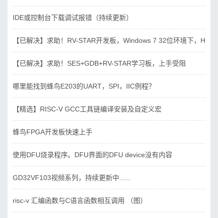
IDE或控制台下载调试报错（持续更新）
【已解决】求助！RV-STAR开发板，Windows 7 32位环境下，Hbird_D
【已解决】求助！SES+GDB+RV-STAR学习板，上手受阻
哪里能找到蜂鸟E203的UART，SPI，IIC例程？
【精选】RISC-V GCC工具链编译安装及自定义宏
蜂鸟FPGA开发板快速上手
使用DFU烧录程序。DFU界面的DFU device没有内容
GD32VF103视频系列，持续更新中......
risc-v 汇编函数与C语言函数相互调用 （图）