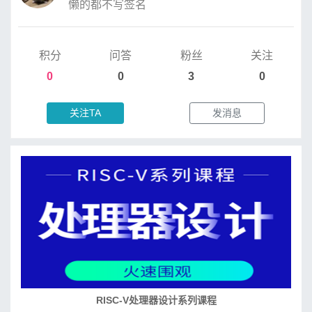
懒的都不写签名
积分
问答
粉丝
关注
0
0
3
0
关注TA
发消息
RISC-V处理器设计系列课程