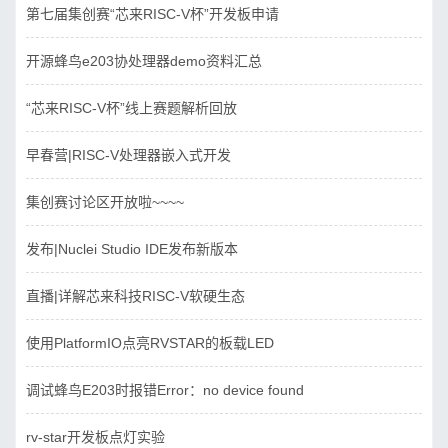
第七届集创赛“芯来RISC-V杯”开发板申请
开源蜂鸟e203协处理器demo资料汇总
“芯来RISC-V杯”线上赛题解析回放
早春营|RISC-V处理器嵌入式开发
集创赛讨论区开放啦~~~~
发布|Nuclei Studio IDE发布新版本
直播|详解芯来科技RISC-V软硬生态
使用PlatformIO点亮RVSTAR的板载LED
调试蜂鸟E203时报错Error：no device found
rv-star开发板点灯实验