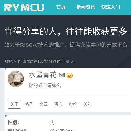
首页
新闻资讯
快速入门
懂得分享的人，往往能收获更多
致力于RISC-V技术的推广，提供交流学习的开放平台
RISC-V IP
淘宝店铺
公众号
硅农亚历山大
水墨青花
懒的都不写签名
关于
帖子
文章
留言
粉丝
关注
性别：
男