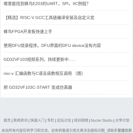
哪里能找到蜂鸟E203的UART，SPI，IIC例程？
【精选】RISC-V GCC工具链编译安装及自定义宏
蜂鸟FPGA开发板快速上手
使用DFU烧录程序。DFU界面的DFU device没有内容
GD32VF103视频系列，持续更新中......
risc-v 汇编函数与C语言函数相互调用 （图）
把 GD32VF103C-START 变成仿真器
首页
|
新闻资讯
|
快速入门
|
专栏
|
论坛讨论
|
培训视频
|
Nuclei Studio
|
大学计划
本站所有内容仅供学习和交流，如有转载或引用文章涉及版权问题_请联系
管理员
删