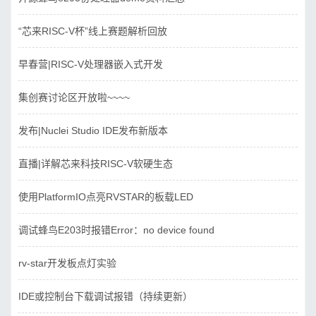
“芯来RISC-V杯”线上赛题解析回放
早春营|RISC-V处理器嵌入式开发
集创赛讨论区开放啦~~~~
发布|Nuclei Studio IDE发布新版本
直播|详解芯来科技RISC-V软硬生态
使用PlatformIO点亮RVSTAR的板载LED
调试蜂鸟E203时报错Error：no device found
rv-star开发板点灯实验
IDE或控制台下载调试报错（持续更新）