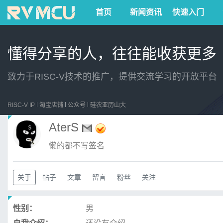
首页
新闻资讯
快速入门
懂得分享的人，往往能收获更多
致力于RISC-V技术的推广，提供交流学习的开放平台
RISC-V IP
淘宝店铺
公众号
硅农亚历山大
AterS
懒的都不写签名
关于
帖子
文章
留言
粉丝
关注
性别：
男