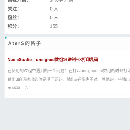
自我介绍：
还没有介绍
关注：
0 人
粉丝：
0 人
积分：
155
AterS的帖子
NucleStudio上unsigned数组16进制%X打印乱码
在使用的过程中遇到的一个问题：在打印unsigned int数组的
输出d的话输出的值是没问题的，输出u好像也不对。其他的一些输出，g
4630
1