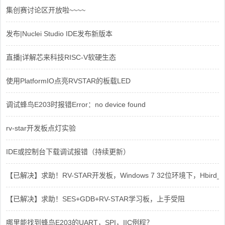
集创赛讨论区开放啦~~~~
发布|Nuclei Studio IDE发布新版本
直播|详解芯来科技RISC-V软硬生态
使用PlatformIO点亮RVSTAR的板载LED
调试蜂鸟E203时报错Error：no device found
rv-star开发板点灯实验
IDE或控制台下载调试报错（持续更新）
【已解决】求助！RV-STAR开发板，Windows 7 32位环境下，Hbird_Dri
【已解决】求助！SES+GDB+RV-STAR学习板，上手受阻
哪里能找到蜂鸟E203的UART，SPI，IIC例程？