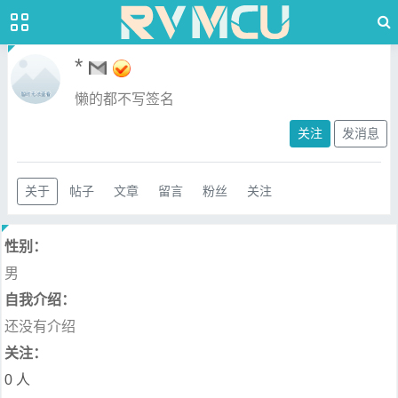
*
懒的都不写签名
关注
发消息
关于
帖子
文章
留言
粉丝
关注
性别：
男
自我介绍：
还没有介绍
关注：
0 人