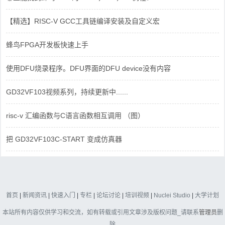
【精选】RISC-V GCC工具链编译安装及自定义宏
蜂鸟FPGA开发板快速上手
使用DFU烧录程序。DFU界面的DFU device没有内容
GD32VF103视频系列，持续更新中......
risc-v 汇编函数与C语言函数相互调用 （图）
把 GD32VF103C-START 变成仿真器
首页
|
新闻资讯
|
快速入门
|
专栏
|
论坛讨论
|
培训视频
|
Nuclei Studio
|
大学计划
本站所有内容仅供学习和交流，如有转载或引用文章涉及版权问题_请联系
管理员
删
除