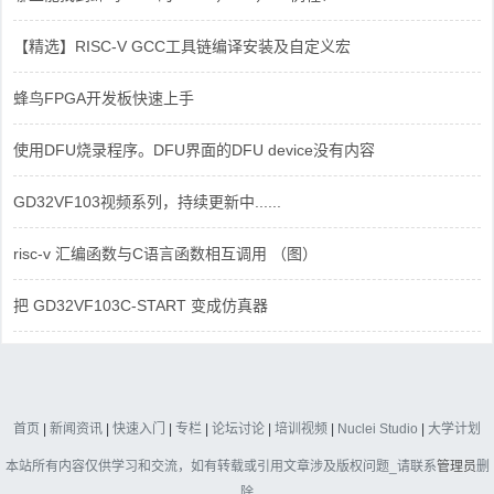
【精选】RISC-V GCC工具链编译安装及自定义宏
蜂鸟FPGA开发板快速上手
使用DFU烧录程序。DFU界面的DFU device没有内容
GD32VF103视频系列，持续更新中......
risc-v 汇编函数与C语言函数相互调用 （图）
把 GD32VF103C-START 变成仿真器
首页
|
新闻资讯
|
快速入门
|
专栏
|
论坛讨论
|
培训视频
|
Nuclei Studio
|
大学计划
本站所有内容仅供学习和交流，如有转载或引用文章涉及版权问题_请联系
管理员
删
除