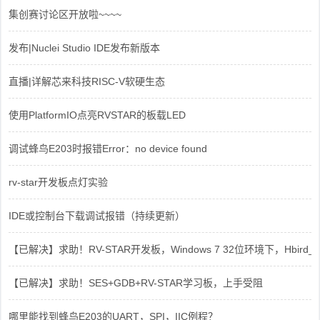
集创赛讨论区开放啦~~~~
发布|Nuclei Studio IDE发布新版本
直播|详解芯来科技RISC-V软硬生态
使用PlatformIO点亮RVSTAR的板载LED
调试蜂鸟E203时报错Error：no device found
rv-star开发板点灯实验
IDE或控制台下载调试报错（持续更新）
【已解决】求助！RV-STAR开发板，Windows 7 32位环境下，Hbird_Dri
【已解决】求助！SES+GDB+RV-STAR学习板，上手受阻
哪里能找到蜂鸟E203的UART，SPI，IIC例程？