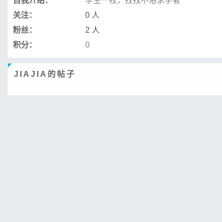
自我介绍：
学生一枚，孜孜不倦求学者
关注：
0 人
粉丝：
2 人
积分：
0
JIAJIA的帖子