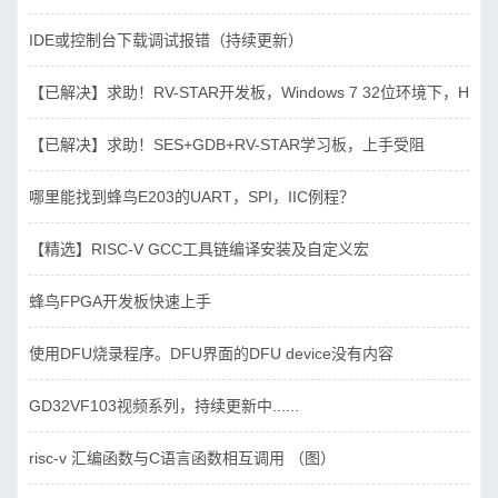
IDE或控制台下载调试报错（持续更新）
【已解决】求助！RV-STAR开发板，Windows 7 32位环境下，Hbird_D
【已解决】求助！SES+GDB+RV-STAR学习板，上手受阻
哪里能找到蜂鸟E203的UART，SPI，IIC例程？
【精选】RISC-V GCC工具链编译安装及自定义宏
蜂鸟FPGA开发板快速上手
使用DFU烧录程序。DFU界面的DFU device没有内容
GD32VF103视频系列，持续更新中......
risc-v 汇编函数与C语言函数相互调用 （图）