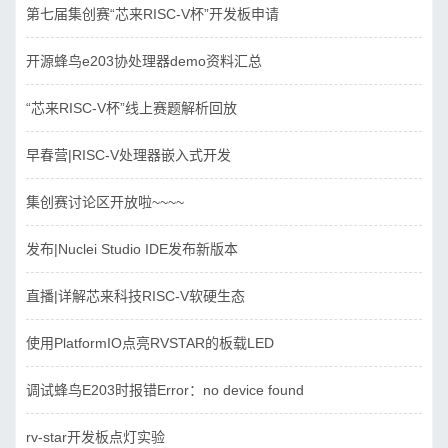
第七届集创赛“芯来RISC-V杯”开发板申请
开源蜂鸟e203协处理器demo资料汇总
“芯来RISC-V杯”线上赛题解析回放
早春营|RISC-V处理器嵌入式开发
集创赛讨论区开放啦~~~~
发布|Nuclei Studio IDE发布新版本
直播|详解芯来科技RISC-V软硬生态
使用PlatformIO点亮RVSTAR的板载LED
调试蜂鸟E203时报错Error：no device found
rv-star开发板点灯实验