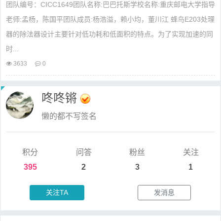
团队编号：CICC1649团队名称:巴巴托斯学校名称:重庆邮电大学指导
老师:孟杨，陈国平团队成员:杨浩溢，赖小均，董川江 蜂鸟E203处理
器的除法器设计主要针对低功耗和低面积的特点。为了实现加速的同
时...
3633
0
咚咚锵
懒的都不写签名
积分
问答
粉丝
关注
395
2
3
1
关注TA
发消息