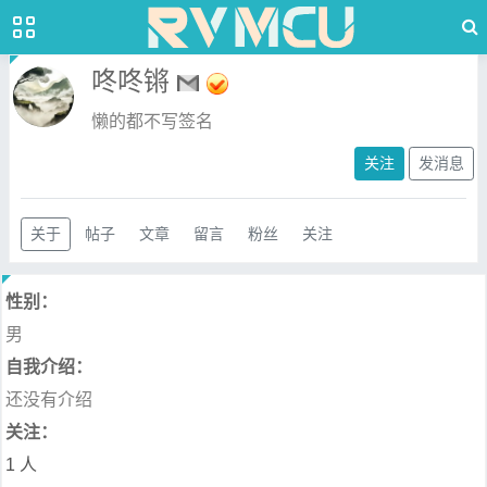
咚咚锵
懒的都不写签名
关注
发消息
关于
帖子
文章
留言
粉丝
关注
性别：
男
自我介绍：
还没有介绍
关注：
1 人