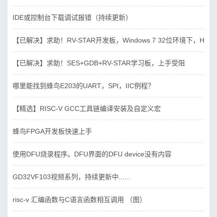
IDE或控制台下载调试报错（持续更新）
【已解决】求助！RV-STAR开发板，Windows 7 32位环境下，Hbird_D
【已解决】求助！SES+GDB+RV-STAR学习板，上手受阻
哪里能找到蜂鸟E203的UART，SPI，IIC例程？
【精选】RISC-V GCC工具链编译安装及自定义宏
蜂鸟FPGA开发板快速上手
使用DFU烧录程序。DFU界面的DFU device没有内容
GD32VF103视频系列，持续更新中......
risc-v 汇编函数与C语言函数相互调用 （图）