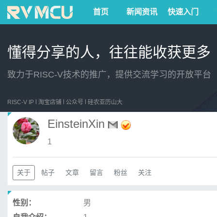
首页
新闻资讯
快速入门
懂得分享的人，往往能收获更多
致力于RISC-V技术的推广，提供交流学习的开放平台
RISC-V IP
淘宝店铺
公众号
硅农亚历山大
EinsteinXin
1
关于
帖子
文章
留言
粉丝
关注
性别：
男