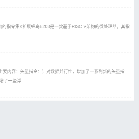
架构的指令集K扩展蜂鸟E203是一款基于RISC-V架构的微处理器，其指
扩展的主要内容：矢量指令：针对数据并行性，增加了一系列新的矢量指
了一些浮...