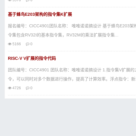
3570
0
基于蜂鸟E203架构的指令集K扩展
报名编号：CICC4901团队名称： 唯唯诺诺搞设计 基于蜂鸟E203
令集包含RV32I的基本指令集，RV32M的乘法扩展指令集...
5166
0
RISC-V V扩展的指令代码
团队编号：CICC4901 团队名称：唯唯诺诺搞设计 1.指令集V
令，可以同时对多个数据进行操作，提高了计算效率。浮点指令：新增
4726
0