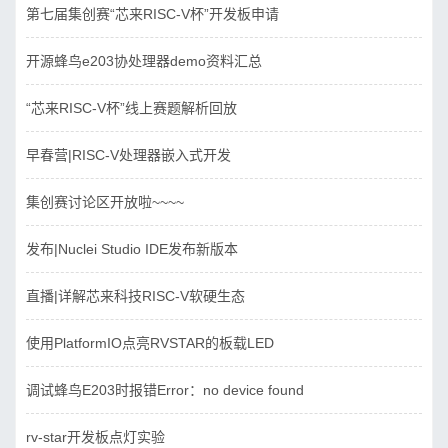
第七届集创赛“芯来RISC-V杯”开发板申请
开源蜂鸟e203协处理器demo资料汇总
“芯来RISC-V杯”线上赛题解析回放
早春营|RISC-V处理器嵌入式开发
集创赛讨论区开放啦~~~~
发布|Nuclei Studio IDE发布新版本
直播|详解芯来科技RISC-V软硬生态
使用PlatformIO点亮RVSTAR的板载LED
调试蜂鸟E203时报错Error：no device found
rv-star开发板点灯实验