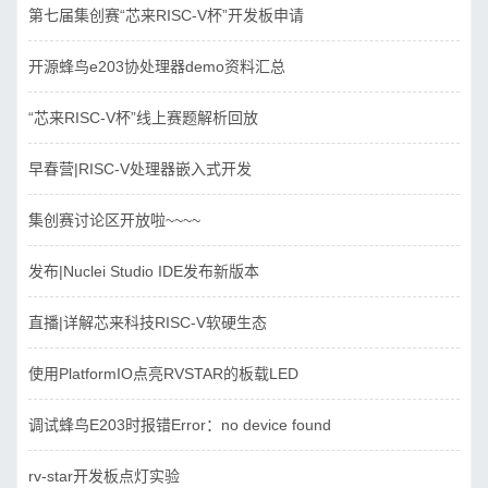
第七届集创赛“芯来RISC-V杯”开发板申请
开源蜂鸟e203协处理器demo资料汇总
“芯来RISC-V杯”线上赛题解析回放
早春营|RISC-V处理器嵌入式开发
集创赛讨论区开放啦~~~~
发布|Nuclei Studio IDE发布新版本
直播|详解芯来科技RISC-V软硬生态
使用PlatformIO点亮RVSTAR的板载LED
调试蜂鸟E203时报错Error：no device found
rv-star开发板点灯实验