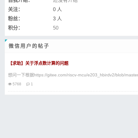
自我介绍：
还没有介绍
关注：
0 人
粉丝：
3 人
积分：
50
微信用户的帖子
【求助】关于浮点数计算的问题
想问一下根据https://gitee.com/riscv-mcu/e203_hbirdv2/blob/mast
5768
1