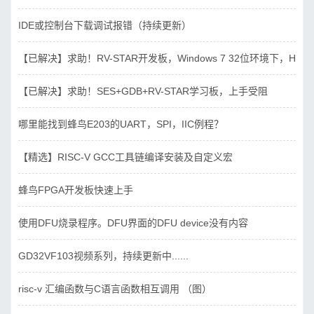
IDE或控制台下载调试报错（持续更新）
【已解决】求助！RV-STAR开发板，Windows 7 32位环境下，Hbird_D
【已解决】求助！SES+GDB+RV-STAR学习板，上手受阻
哪里能找到蜂鸟E203的UART，SPI，IIC例程？
【精选】RISC-V GCC工具链编译安装及自定义宏
蜂鸟FPGA开发板快速上手
使用DFU烧录程序。DFU界面的DFU device没有内容
GD32VF103视频系列，持续更新中......
risc-v 汇编函数与C语言函数相互调用 （图）