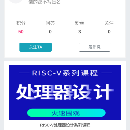
懒的都不写签名
积分
问答
粉丝
关注
50
0
3
0
关注TA
发消息
RISC-V处理器设计系列课程