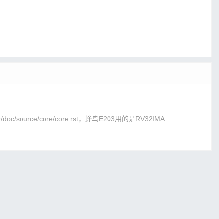
er/doc/source/core/core.rst，蜂鸟E203用的是RV32IMA...