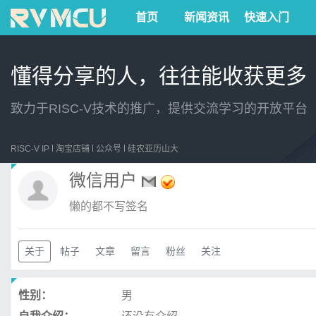
首页
新闻资讯
快速入门
懂得分享的人，往往能收获更多
致力于RISC-V技术的推广，提供交流学习的开放平台
RISC-V IP
淘宝店铺
公众号
硅农亚历山大
微信用户
懒的都不写签名
关于
帖子
文章
留言
粉丝
关注
性别：
男