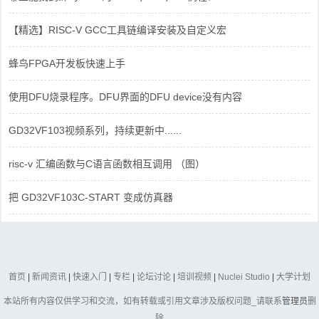
【精选】RISC-V GCC工具链编译安装及自定义宏
蜂鸟FPGA开发板快速上手
使用DFU烧录程序。DFU界面的DFU device没有内容
GD32VF103视频系列，持续更新中......
risc-v 汇编函数与C语言函数相互调用 （图）
把 GD32VF103C-START 变成仿真器
首页
|
新闻资讯
|
快速入门
|
专栏
|
论坛讨论
|
培训视频
|
Nuclei Studio
|
大学计划
本站所有内容仅供学习和交流，如有转载或引用文章涉及版权问题_请联系
管理员
删
除