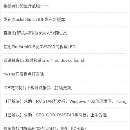
集创赛讨论区开放啦~~~~
发布|Nuclei Studio IDE发布新版本
直播|详解芯来科技RISC-V软硬生态
使用PlatformIO点亮RVSTAR的板载LED
调试蜂鸟E203时报错Error：no device found
rv-star开发板点灯实验
IDE或控制台下载调试报错（持续更新）
【已解决】求助！RV-STAR开发板，Windows 7 32位环境下，Hbird_Dri
【已解决】求助！SES+GDB+RV-STAR学习板，上手受阻
哪里能找到蜂鸟E203的UART，SPI，IIC例程？