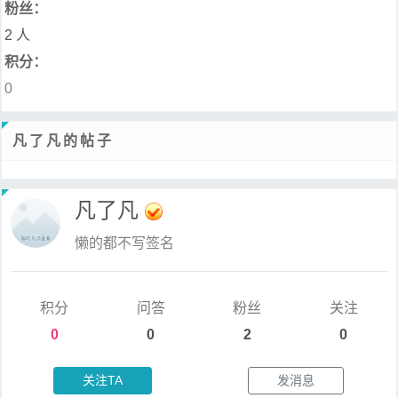
粉丝：
2 人
积分：
0
凡了凡的帖子
凡了凡
懒的都不写签名
积分
问答
粉丝
关注
0
0
2
0
关注TA
发消息