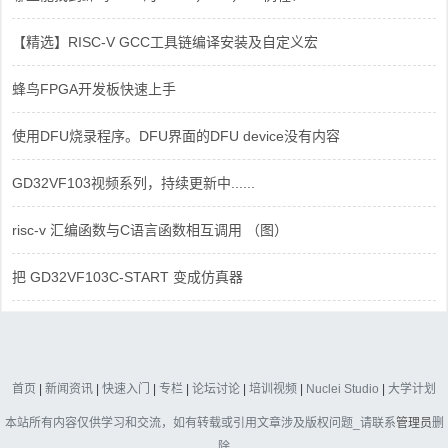
【精选】RISC-V GCC工具链编译安装及自定义宏
蜂鸟FPGA开发板快速上手
使用DFU烧录程序。DFU界面的DFU device没有内容
GD32VF103视频系列，持续更新中......
risc-v 汇编函数与C语言函数相互调用 （图）
把 GD32VF103C-START 变成仿真器
首页
|
新闻资讯
|
快速入门
|
专栏
|
论坛讨论
|
培训视频
|
Nuclei Studio
|
大学计划
本站所有内容仅供学习和交流，如有转载或引用文章涉及版权问题_请联系
管理员
删
除