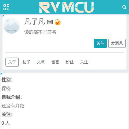
凡了凡
懒的都不写签名
关注
发消息
关于
帖子
文章
留言
粉丝
关注
性别：
保密
自我介绍：
还没有介绍
关注：
0 人