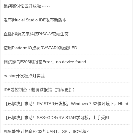
集创赛讨论区开放啦~~~~
发布|Nuclei Studio IDE发布新版本
直播|详解芯来科技RISC-V软硬生态
使用PlatformIO点亮RVSTAR的板载LED
调试蜂鸟E203时报错Error：no device found
rv-star开发板点灯实验
IDE或控制台下载调试报错（持续更新）
【已解决】求助！RV-STAR开发板，Windows 7 32位环境下，Hbird_Dri
【已解决】求助！SES+GDB+RV-STAR学习板，上手受阻
哪里能找到蜂鸟E203的UART，SPI，IIC例程？